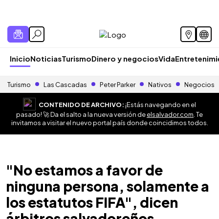
Inicio
Noticias
Turismo
Dinero y negocios
Vida
Entretenim
Turismo
Las Cascadas
Peter Parker
Nativos
Negocios
CONTENIDO DE ARCHIVO:
¡Estás navegando en el
pasado! 🚀 Da el salto a la nueva versión de
elsalvador.com
. Te
invitamos a visitar el nuevo portal país donde coincidimos todos.
"No estamos a favor de
ninguna persona, solamente a
los estatutos FIFA", dicen
árbitros salvadoreños