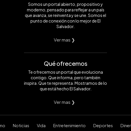
Somos un portal abierto, propositivo y
moderno, pensado para reflejar a un país
que avanza, se reinventa y se une. Somos el
punto de conexión con lo mejor de El
Salvador.
Ver mas ❯
Qué ofrecemos
Te ofrecemos un portal que evoluciona
contigo. Que informa, pero también
inspira. Que te representa. Mostramos de lo
que está hecho El Salvador.
Ver mas ❯
smo
Noticias
Vida
Entretenimiento
Deportes
Dine