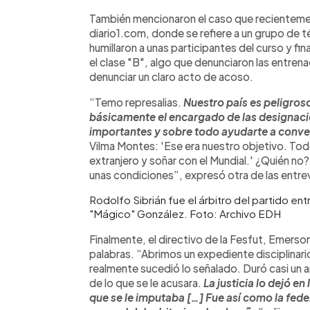
También mencionaron el caso que recientemen
diario1.com, donde se refiere a un grupo de t
humillaron a unas participantes del curso y fin
el clase "B", algo que denunciaron las entren
denunciar un claro acto de acoso.
“Temo represalias.
Nuestro país es peligroso
básicamente el encargado de las designacio
importantes y sobre todo ayudarte a convert
Vilma Montes: 'Ese era nuestro objetivo. To
extranjero y soñar con el Mundial.' ¿Quién n
unas condiciones”, expresó otra de las entre
Rodolfo Sibrián fue el árbitro del partido 
"Mágico" González. Foto: Archivo EDH
Finalmente, el directivo de la Fesfut, Emerso
palabras. “Abrimos un expediente disciplinario.
realmente sucedió lo señalado. Duró casi un 
de lo que se le acusara.
La justicia lo dejó e
que se le imputaba […] Fue así como la feder