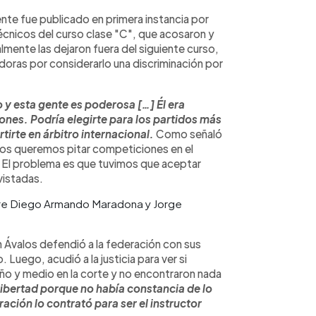
te fue publicado en primera instancia por
écnicos del curso clase "C", que acosaron y
almente las dejaron fuera del siguiente curso,
adoras por considerarlo una discriminación por
 y esta gente es poderosa […] Él era
nes. Podría elegirte para los partidos más
irte en árbitro internacional.
Como señaló
dos queremos pitar competiciones en el
o? El problema es que tuvimos que aceptar
vistadas.
entre Diego Armando Maradona y Jorge
n Ávalos defendió a la federación con sus
 Luego, acudió a la justicia para ver si
año y medio en la corte y no encontraron nada
n libertad porque no había constancia de lo
ación lo contrató para ser el instructor