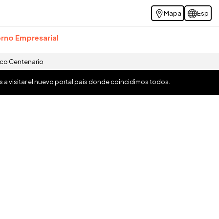
Mapa
Esp
rno Empresarial
ico Centenario
os a visitar el nuevo portal país donde coincidimos todos.