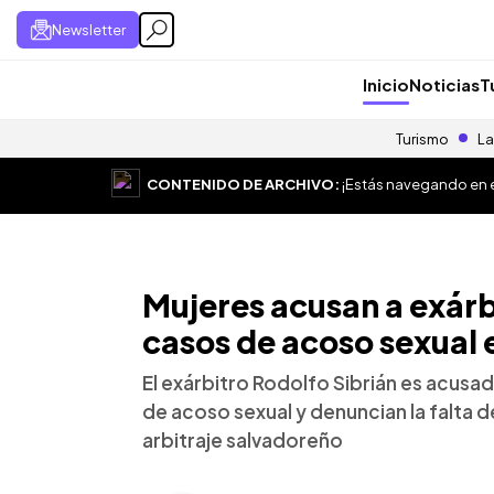
Newsletter
Inicio
Noticias
T
Turismo
La
CONTENIDO DE ARCHIVO:
¡Estás navegando en el
Mujeres acusan a exárb
casos de acoso sexual 
El exárbitro Rodolfo Sibrián es acusa
de acoso sexual y denuncian la falta d
arbitraje salvadoreño