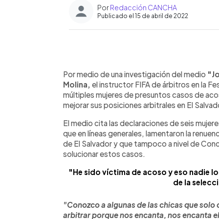
Por
Redacción CANCHA
Publicado el 15 de abril de 2022
0:00
Facebook
Twitter
►
Escuchar artículo
Por medio de una investigación del medio
"Jo
Molina,
el instructor FIFA de árbitros en la F
múltiples mujeres de presuntos casos de acos
mejorar sus posiciones arbitrales en El Salva
El medio cita las declaraciones de seis muje
que en líneas generales, lamentaron la renuenc
de El Salvador y que tampoco a nivel de Conca
solucionar estos casos.
"He sido víctima de acoso y eso nadie l
de la selecc
"Conozco a algunas de las chicas que solo q
arbitrar porque nos encanta, nos encanta el