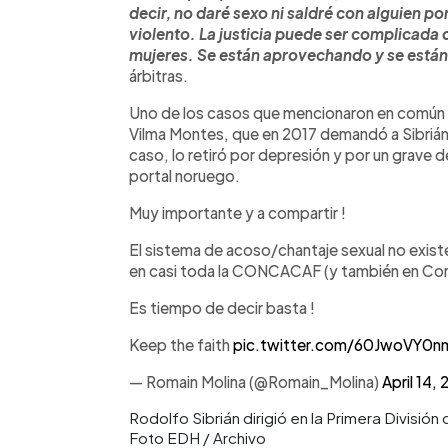
decir, no daré sexo ni saldré con alguien por
violento. La justicia puede ser complicada 
mujeres. Se están aprovechando y se están 
árbitras.
Uno de los casos que mencionaron en común la
Vilma Montes, que en 2017 demandó a Sibrián 
caso, lo retiró por depresión y por un grave d
portal noruego.
Muy importante y a compartir !
El sistema de acoso/chantaje sexual no exist
en casi toda la CONCACAF (y también en C
Es tiempo de decir basta !
Keep the faith
pic.twitter.com/60JwoVY0n
— Romain Molina (@Romain_Molina)
April 14,
Rodolfo Sibrián dirigió en la Primera Divisió
Foto EDH / Archivo