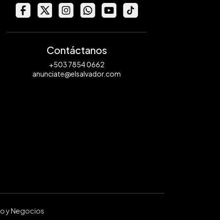
Contáctanos
+503 7854 0662
anunciate@elsalvador.com
ro y Negocios