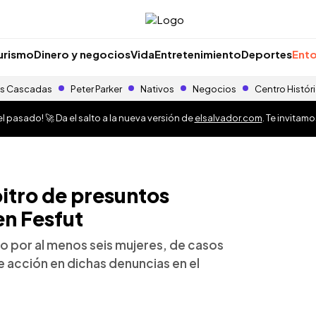
urismo
Dinero y negocios
Vida
Entretenimiento
Deportes
Ento
s Cascadas
Peter Parker
Nativos
Negocios
Centro Histór
 pasado! 🚀 Da el salto a la nueva versión de
elsalvador.com
. Te invitam
itro de presuntos
en Fesfut
do por al menos seis mujeres, de casos
e acción en dichas denuncias en el