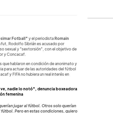
WhatsApp
Copiar link
simar Fotball"
y el periodista
Romain
esfut, Rodolfo Sibrián es acusado por
o sexual y "sextorsión", con el objetivo de
dor y Concacaf.
res que hablaron en condición de anonimato y
ia para actuar de las autoridades del fútbol
caf y FIFA no hubiera un real interés en
o ve, nadie lo notó", denuncia boxeadora
ión femenina
uerían jugar al fútbol. Otros solo querían
 fútbol. Pero en estas condiciones, quiero