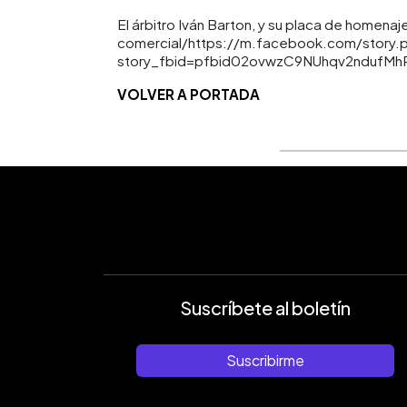
El árbitro Iván Barton, y su placa de homenaj
comercial/https://m.facebook.com/story.
story_fbid=pfbid02ovwzC9NUhqv2ndufM
VOLVER A PORTADA
Suscríbete al boletín
Suscribirme