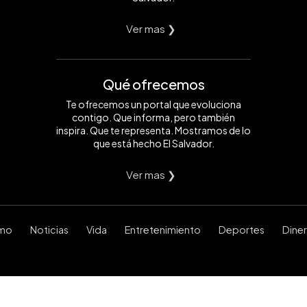
Ver mas ❯
Qué ofrecemos
Te ofrecemos un portal que evoluciona
contigo. Que informa, pero también
inspira. Que te representa. Mostramos de lo
que está hecho El Salvador.
Ver mas ❯
smo
Noticias
Vida
Entretenimiento
Deportes
Dine