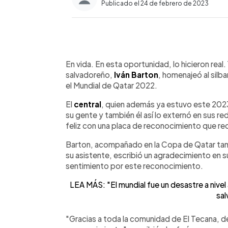
Publicado el 24 de febrero de 2023
0:00
Facebook
Twitter
►
Escuchar artículo
En vida. En esta oportunidad, lo hicieron real.
salvadoreño,
Iván Barton
, homenajeó al silb
el Mundial de Qatar 2022.
El
central
, quien además ya estuvo este 2023 
su gente y también él así lo externó en sus red
feliz con una placa de reconocimiento que re
Barton, acompañado en la Copa de Qatar tamb
su asistente, escribió un agradecimiento en s
sentimiento por este reconocimiento.
LEA MÁS: "El mundial fue un desastre a nivel 
sal
"Gracias a toda la comunidad de El Tecana, d