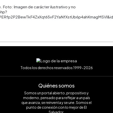
e. Foto: Imagen de carácter ilustrativo y no
php?
hPERfp2P2BewTkF4ZxXqt65vF2YaNfXstUb6p4ahKmagMSVl&id
Todos los derechos reservados 1999-2026
Quiénes somos
Somos un portal abierto, propositivo y
moderno, pensado para reflejar a un país
que avanza, se reinventa y se une. Somos el
punto de conexión con lo mejor de El
Salvador.