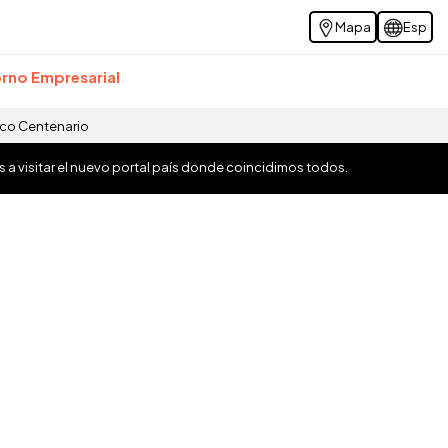
Mapa
Esp
rno Empresarial
ico Centenario
os a visitar el nuevo portal país donde coincidimos todos.