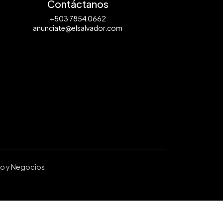
Contáctanos
+503 7854 0662
anunciate@elsalvador.com
ro y Negocios