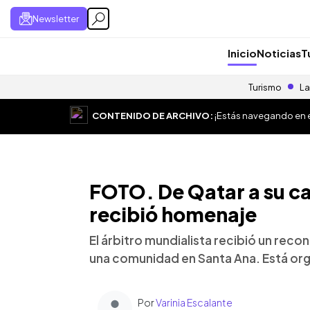
Newsletter
Inicio
Noticias
T
Turismo
La
CONTENIDO DE ARCHIVO:
¡Estás navegando en el
FOTO. De Qatar a su ca
recibió homenaje
El árbitro mundialista recibió un rec
una comunidad en Santa Ana. Está orgu
Por
Varinia Escalante