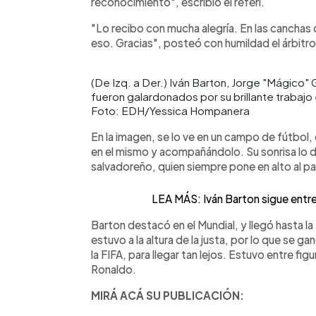
reconocimiento", escribió el referí.
"Lo recibo con mucha alegría. En las canchas 
eso. Gracias", posteó con humildad el árbitro 
(De Izq. a Der.) Iván Barton, Jorge "Mágico"
fueron galardonados por su brillante trabaj
Foto: EDH/Yessica Hompanera
En la imagen, se lo ve en un campo de fútbol, 
en el mismo y acompañándolo. Su sonrisa lo d
salvadoreño, quien siempre pone en alto al pa
LEA MÁS: Iván Barton sigue entre
Barton destacó en el Mundial, y llegó hasta la
estuvo a la altura de la justa, por lo que se g
la FIFA, para llegar tan lejos. Estuvo entre fi
Ronaldo.
MIRÁ ACÁ SU PUBLICACIÓN: