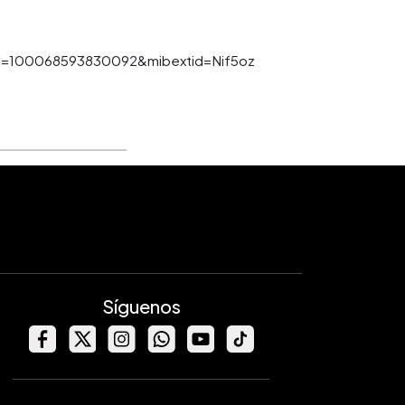
=100068593830092&mibextid=Nif5oz
Síguenos