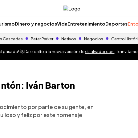
urismo
Dinero y negocios
Vida
Entretenimiento
Deportes
Ento
s Cascadas
Peter Parker
Nativos
Negocios
Centro Histór
 pasado! 🚀 Da el salto a la nueva versión de
elsalvador.com
. Te invitam
ntón: Iván Barton
onocimiento por parte de su gente, en
lloso y feliz por este homenaje