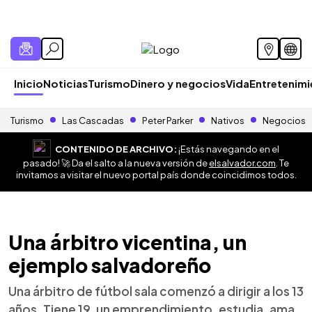
Inicio
Noticias
Turismo
Dinero y negocios
Vida
Entretenim
Turismo
Las Cascadas
Peter Parker
Nativos
Negocios
CONTENIDO DE ARCHIVO:
¡Estás navegando en el
pasado! 🚀 Da el salto a la nueva versión de
elsalvador.com
. Te
invitamos a visitar el nuevo portal país donde coincidimos todos.
Una árbitro vicentina, un
ejemplo salvadoreño
Una árbitro de fútbol sala comenzó a dirigir a los 13
años. Tiene 19, un emprendimiento, estudia, ama