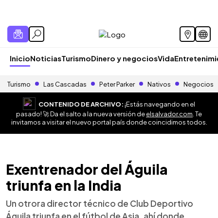
Inicio
Noticias
Turismo
Dinero y negocios
Vida
Entretenim
Turismo
Las Cascadas
Peter Parker
Nativos
Negocios
CONTENIDO DE ARCHIVO:
¡Estás navegando en el
pasado! 🚀 Da el salto a la nueva versión de
elsalvador.com
. Te
invitamos a visitar el nuevo portal país donde coincidimos todos.
Exentrenador del Águila
triunfa en la India
Un otrora director técnico de Club Deportivo
Águila triunfa en el fútbol de Asia, ahí donde