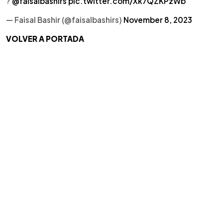
?
@faisalbashirs
pic.twitter.com/Xk7QZKPzWb
— Faisal Bashir (@faisalbashirs)
November 8, 2023
VOLVER A PORTADA