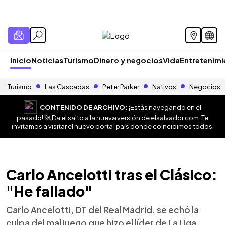
Inicio
Noticias
Turismo
Dinero y negocios
Vida
Entretenim
Turismo
Las Cascadas
Peter Parker
Nativos
Negocios
CONTENIDO DE ARCHIVO:
¡Estás navegando en el
pasado! 🚀 Da el salto a la nueva versión de
elsalvador.com
. Te
invitamos a visitar el nuevo portal país donde coincidimos todos.
Carlo Ancelotti tras el Clásico:
"He fallado"
Carlo Ancelotti, DT del Real Madrid, se echó la
culpa del mal juego que hizo el líder de La Liga