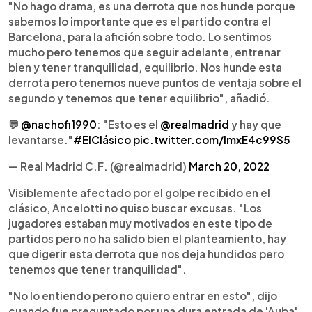
"No hago drama, es una derrota que nos hunde porque
sabemos lo importante que es el partido contra el
Barcelona, para la afición sobre todo. Lo sentimos
mucho pero tenemos que seguir adelante, entrenar
bien y tener tranquilidad, equilibrio. Nos hunde esta
derrota pero tenemos nueve puntos de ventaja sobre el
segundo y tenemos que tener equilibrio", añadió.
💬
@nachofi1990
: "Esto es el
@realmadrid
y hay que
levantarse."
#ElClásico
pic.twitter.com/ImxE4c99S5
— Real Madrid C.F. (@realmadrid)
March 20, 2022
Visiblemente afectado por el golpe recibido en el
clásico, Ancelotti no quiso buscar excusas. "Los
jugadores estaban muy motivados en este tipo de
partidos pero no ha salido bien el planteamiento, hay
que digerir esta derrota que nos deja hundidos pero
tenemos que tener tranquilidad".
"No lo entiendo pero no quiero entrar en esto", dijo
cuando fue preguntado por una dura entrada de 'Auba'