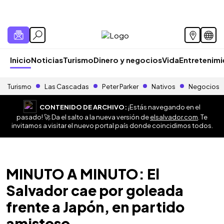
Inicio
Noticias
Turismo
Dinero y negocios
Vida
Entretenim
Turismo
Las Cascadas
Peter Parker
Nativos
Negocios
CONTENIDO DE ARCHIVO:
¡Estás navegando en el
pasado! 🚀 Da el salto a la nueva versión de
elsalvador.com
. Te
invitamos a visitar el nuevo portal país donde coincidimos todos.
MINUTO A MINUTO: El
Salvador cae por goleada
frente a Japón, en partido
amistoso