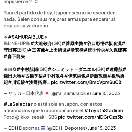
impusieron 2-0.
Para el partido de hoy, l japoneses no se esconden
nada. Salen con sus mejores armas para encarar al
equipo salvadoreño.
🔹
#SAMURAIBLUE
🔹
📝LINE-UP📝
#大迫敬介
(GK)
#菅原由勢
#谷口彰悟
#板倉滉
#
守田英正
(C)
#三笘薫
#上田綺世
#堂安律
#旗手怜央
#久保建英
#森下龍矢
𝐒𝐔𝐁🔄
#中村航輔
(GK)
#シュミット・ダニエル
(GK)
#遠藤航
#
鎌田大地
#古橋亨梧
#中村敬斗
#伊東純也
#伊藤敦樹
#相馬勇
紀
#川辺駿
#浅野拓磨
…
pic.twitter.com/BmcVpmSuC8
— サッカー日本代表
(@jfa_samuraiblue)
June 15, 2023
#LaSelecta
no está sola en Japón, con estos
aficionados que lo acompañan en el
#ToyotaStadium
Foto @ikko_sesaki_SBS
pic.twitter.com/nIDGrCzs3b
— EDH Deportes
(@EDH_Deportes)
June 15, 2023