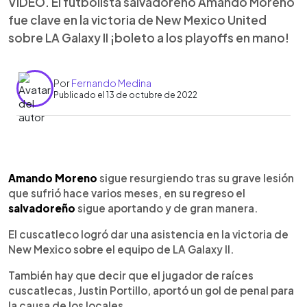
VIDEO. El futbolista salvadoreño Amando Moreno
fue clave en la victoria de New Mexico United
sobre LA Galaxy II ¡boleto a los playoffs en mano!
Por
Fernando Medina
Publicado el 13 de octubre de 2022
0:00
►
Escuchar artículo
Amando Moreno
sigue resurgiendo tras su grave lesión
que sufrió hace varios meses, en su regreso el
salvadoreño
sigue aportando y de gran manera.
El cuscatleco logró dar una asistencia en la victoria de
New Mexico sobre el equipo de LA Galaxy II.
También hay que decir que el jugador de raíces
cuscatlecas, Justin Portillo, aportó un gol de penal para
la causa de los locales.