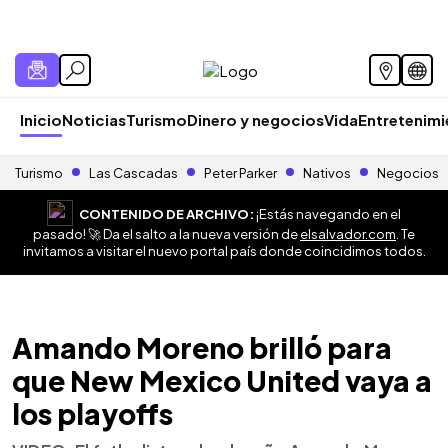
Inicio
Noticias
Turismo
Dinero y negocios
Vida
Entretenim
Turismo
Las Cascadas
Peter Parker
Nativos
Negocios
CONTENIDO DE ARCHIVO:
¡Estás navegando en el
pasado! 🚀 Da el salto a la nueva versión de
elsalvador.com
. Te
invitamos a visitar el nuevo portal país donde coincidimos todos.
Amando Moreno brilló para
que New Mexico United vaya a
los playoffs