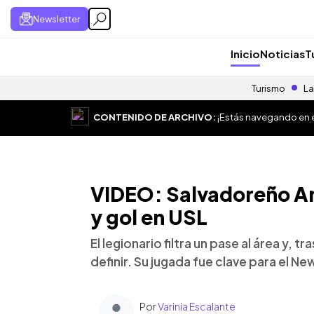
Newsletter
Inicio
Noticias
T
Turismo
La
CONTENIDO DE ARCHIVO:
¡Estás navegando en el
VIDEO: Salvadoreño A
y gol en USL
El legionario filtra un pase al área y, 
definir. Su jugada fue clave para el N
Por
Varinia Escalante