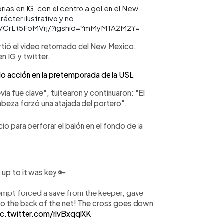
ias en IG, con el centro a gol en el New
ácter ilustrativo y no
el/CrLt5FbMVrj/?igshid=YmMyMTA2M2Y=
rtió el video retomado del New Mexico.
n IG y twitter.
o acción en la pretemporada de la USL
via fue clave", tuitearon y continuaron: "El
beza forzó una atajada del portero".
io para perforar el balón en el fondo de la
 up to it was key 🔑
mpt forced a save from the keeper, gave
into the back of the net! The cross goes down
ic.twitter.com/rlvBxqqlXK