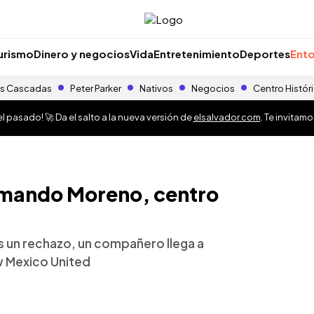
urismo
Dinero y negocios
Vida
Entretenimiento
Deportes
Ento
s Cascadas
Peter Parker
Nativos
Negocios
Centro Histór
 pasado! 🚀 Da el salto a la nueva versión de
elsalvador.com
. Te invitam
mando Moreno, centro
tras un rechazo, un compañero llega a
ew Mexico United