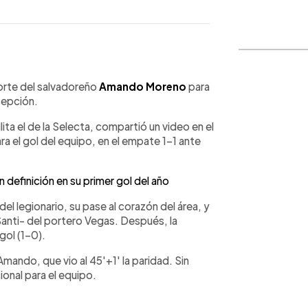
WhatsApp
Copiar link
orte del salvadoreño
Amando Moreno
para
xcepción.
lita el de la Selecta, compartió un video en el
ra el gol del equipo, en el empate 1-1 ante
efinición en su primer gol del año
el legionario, su pase al corazón del área, y
Santi- del portero Vegas. Después, la
gol (1-0).
mando, que vio al 45'+1' la paridad. Sin
ional para el equipo.