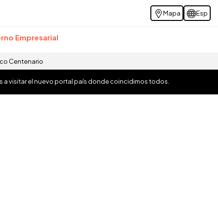
Mapa
Esp
rno Empresarial
ico Centenario
os a visitar el nuevo portal país donde coincidimos todos.