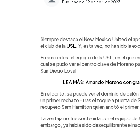
Publicado el 19 de abril de 2023
0:00
Facebook
Twitter
►
Escuchar artículo
Siempre destaca el New Mexico United el ap
el club de la
USL
. Y, esta vez, no ha sido la e
En sus redes, el equipo de la USL, en el que mi
cual se pudo ver el centro clave de Moreno pa
San Diego Loyal.
LEA MÁS: Amando Moreno con gran d
En el corto, se puede ver el dominio de balón d
un primer rechazo -tras el toque a puerta de 
recuperó Sam Hamilton quien anotó el primer 
La ventaja no fue sostenida por el equipo de A
embargo, ya había sido desequilibrante el nac