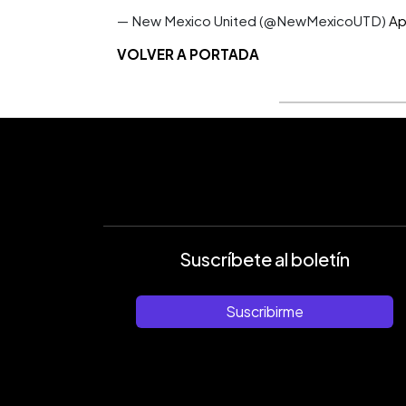
— New Mexico United (@NewMexicoUTD)
Ap
VOLVER A PORTADA
Suscríbete al boletín
Suscribirme