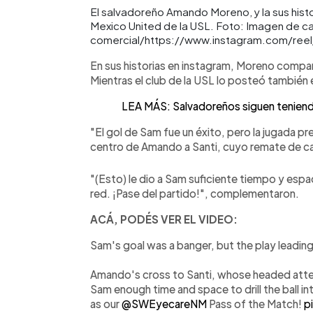
El salvadoreño Amando Moreno, y la sus histor
Mexico United de la USL. Foto: Imagen de car
comercial/https://www.instagram.com/re
En sus historias en instagram, Moreno compa
Mientras el club de la USL lo posteó también e
LEA MÁS: Salvadoreños siguen teniend
"El gol de Sam fue un éxito, pero la jugada pre
centro de Amando a Santi, cuyo remate de ca
"(Esto) le dio a Sam suficiente tiempo y espac
red. ¡Pase del partido!", complementaron.
ACÁ, PODÉS VER EL VIDEO:
Sam's goal was a banger, but the play leading
Amando's cross to Santi, whose headed atte
Sam enough time and space to drill the ball 
as our
@SWEyecareNM
Pass of the Match!
p