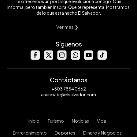
Te ofrecemos un portal que evoluciona contigo. Que
informa, pero también inspira. Que te representa. Mostramos
de lo que está hecho El Salvador.
Ver mas ❯
Síguenos
Contáctanos
+503 7854 0662
anunciate@elsalvador.com
Inicio
Turismo
Noticias
Vida
Entretenimiento
Deportes
Dinero y Negocios