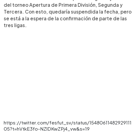
del torneo Apertura de Primera División, Segunda y
Tercera. Con esto, quedaría suspendida la fecha, pero
se está a la espera de la confirmación de parte de las
tres ligas.
https://twitter.com/fesfut_sv/status/15480611482929111
05?t=hVtkE3fo-NZlDKwZPj4_vw&s=19