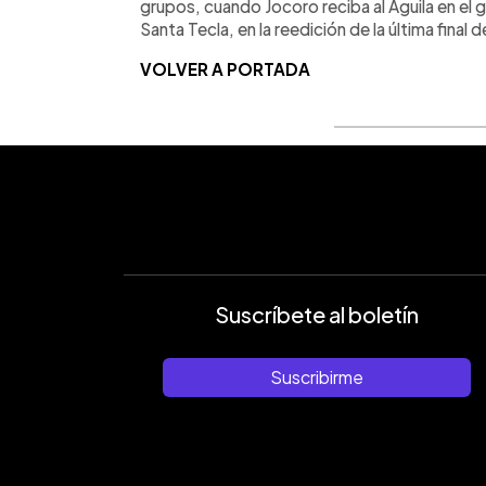
grupos, cuando Jocoro reciba al Águila en el g
Santa Tecla, en la reedición de la última fina
VOLVER A PORTADA
Suscríbete al boletín
Suscribirme