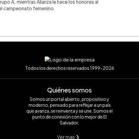
rupo A, mientras Alianza le hace los honores al
l del campeonato femenino.
Todos los derechos reservados 1999-2026
Quiénes somos
Somos un portal abierto, propositivo y
moderno, pensado para reflejar a un país
que avanza, se reinventa y se une. Somos el
punto de conexión con lo mejor de El
Salvador.
Ver mas ❯