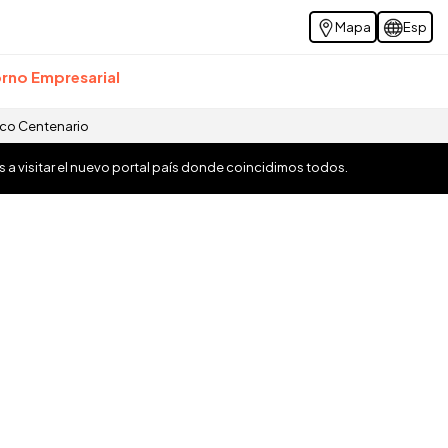
Mapa
Esp
rno Empresarial
ico Centenario
os a visitar el nuevo portal país donde coincidimos todos.