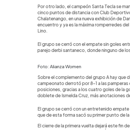
Por otro lado, el campeón Santa Tecla se man
cinco puntos de distancia con Club Deportivo
Chalatenango, en una nueva exhibición de Dama
encuentro y ya es la máxima romperredes del 
Lino.
El grupo se cerró con el empate sin goles en
parejo derbi santaneco, donde ninguno de los 
Foto: Alianza Women
Sobre el complemento del grupo A hay que dec
campeonato derrotó por 8-1 a las pamperas d
posiciones, gracias a los cuatro goles de la 
doblete de Ismelda Cruz, más anotaciones de
El grupo se cerró con un entretenido empate 
que de esta forma sacó su primer punto de l
El cierre de la primera vuelta dejará este fin