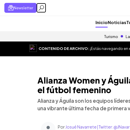
Newsletter
Inicio
Noticias
T
Turismo
La
CONTENIDO DE ARCHIVO:
¡Estás navegando en el
Alianza Women y Águil
el fútbol femenino
Alianza y Águila son los equipos lídere
una vibrante última fecha de primera 
Por
Josué Navarrete | Twitter: @JNav