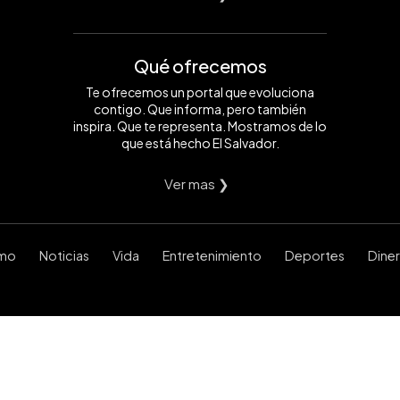
Qué ofrecemos
Te ofrecemos un portal que evoluciona
contigo. Que informa, pero también
inspira. Que te representa. Mostramos de lo
que está hecho El Salvador.
Ver mas ❯
smo
Noticias
Vida
Entretenimiento
Deportes
Dine