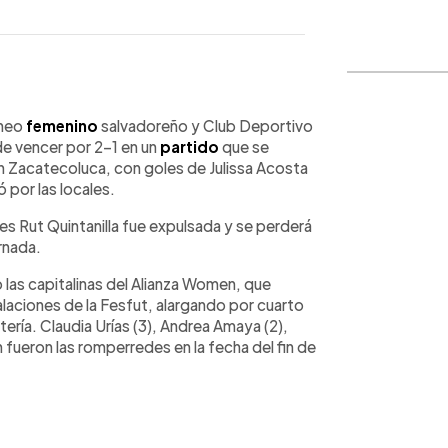
WhatsApp
Copiar link
rneo
femenino
salvadoreño y Club Deportivo
 de vencer por 2-1 en un
partido
que se
en Zacatecoluca, con goles de Julissa Acosta
 por las locales.
s Rut Quintanilla fue expulsada y se perderá
ornada.
o las capitalinas del Alianza Women, que
alaciones de la Fesfut, alargando por cuarto
ería. Claudia Urías (3), Andrea Amaya (2),
n fueron las romperredes en la fecha del fin de