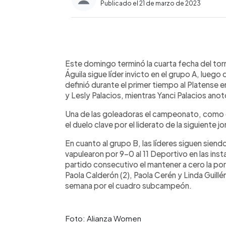
Publicado el 21 de marzo de 2023
0:00
Facebook
Twitter
►
Escuchar artículo
Este domingo terminó la cuarta fecha del to
Águila sigue líder invicto en el grupo A, luego
definió durante el primer tiempo al Platense 
y Lesly Palacios, mientras Yanci Palacios anotó
Una de las goleadoras el campeonato, como e
el duelo clave por el liderato de la siguiente j
En cuanto al grupo B, las líderes siguen siend
vapulearon por 9-0 al 11 Deportivo en las inst
partido consecutivo el mantener a cero la port
Paola Calderón (2), Paola Cerén y Linda Guillé
semana por el cuadro subcampeón.
Foto: Alianza Women