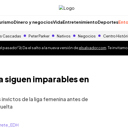
urismo
Dinero y negocios
Vida
Entretenimiento
Deportes
Ento
s Cascadas
Peter Parker
Nativos
Negocios
Centro Histór
 pasado! 🚀 Da el salto a la nueva versión de
elsalvador.com
. Te invitam
a siguen imparables en
s invictos de la liga femenina antes de
vuelta
arrete_EDH