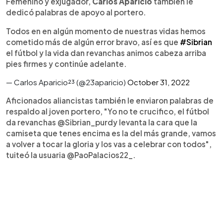
Femenino y exjugador,
Carlos Aparicio
también le
dedicó palabras de apoyo al portero.
Todos en en algún momento de nuestras vidas hemos
cometido más de algún error bravo, así es que
#Sibrian
el fútbol y la vida dan revanchas animos cabeza arriba
pies firmes y continúe adelante.
— Carlos Aparicio²³ (@23aparicio)
October 31, 2022
Aficionados aliancistas también le enviaron palabras de
respaldo al joven portero, "Yo no te crucifico, el fútbol
da revanchas @Sibrian_purdy levanta la cara que la
camiseta que tenes encima es la del más grande, vamos
a volver a tocar la gloria y los vas a celebrar con todos",
tuiteó la usuaria @PaoPalacios22_.