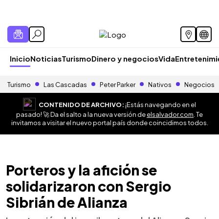
Inicio
Noticias
Turismo
Dinero y negocios
Vida
Entretenim
Turismo
Las Cascadas
Peter Parker
Nativos
Negocios
CONTENIDO DE ARCHIVO:
¡Estás navegando en el
pasado! 🚀 Da el salto a la nueva versión de
elsalvador.com
. Te
invitamos a visitar el nuevo portal país donde coincidimos todos.
Porteros y la afición se
solidarizaron con Sergio
Sibrián de Alianza