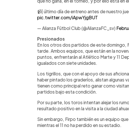
que no gana, en el torneo, y por ello está en e
📹| último día de entreno antes de nuestro ju
pic.twitter.com/iApwYjgBUT
— Alianza Fútbol Club (@AlianzaFC_sv)
Febru
Presionados
En los otros dos partidos de este domingo, F
tarde. Ambos equipos, que están en la noven
puntos, enfrentarán al Atlético Marte y 11 D
igualados con siete unidades.
Los tigrillos, que con el apoyo de sus aficio
haber pintado los graderíos, alistan algunas v
tienen como principal reto ganar como visitan
partidos bajo esta condición.
Por su parte, los toros intentan alejar los r
resultado positivo en la visita a la ciudad ah
Sin embargo, Firpo también es un equipo que
mientras el 11 no ha perdido en su estadio.