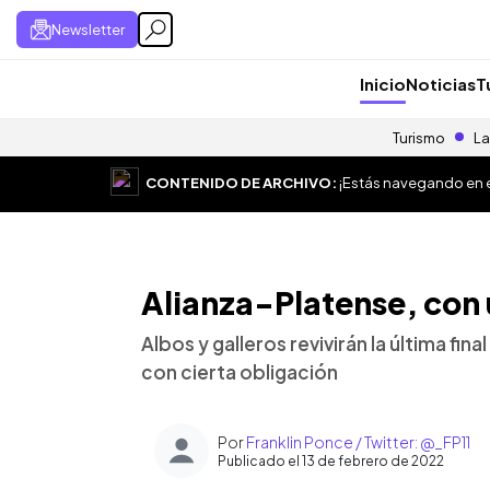
Newsletter
Inicio
Noticias
T
Turismo
La
CONTENIDO DE ARCHIVO:
¡Estás navegando en el
Alianza-Platense, con
Albos y galleros revivirán la última fin
con cierta obligación
Por
Franklin Ponce / Twitter: @_FP11
Publicado el 13 de febrero de 2022