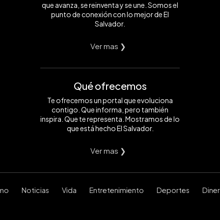
que avanza, se reinventa y se une. Somos el
punto de conexión con lo mejor de El
Salvador.
Ver mas ❯
Qué ofrecemos
Te ofrecemos un portal que evoluciona
contigo. Que informa, pero también
inspira. Que te representa. Mostramos de lo
que está hecho El Salvador.
Ver mas ❯
smo
Noticias
Vida
Entretenimiento
Deportes
Dine