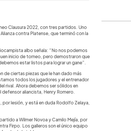
WhatsApp
Copiar link
orneo Clausura 2022, con tres partidos. Uno
or, Alianza contra Platense, que terminó con la
ediocampista albo señala: “No nos podemos
 buen inicio de torneo, pero demostraron que
debemos estar listos para lograr un gane”.
ón de ciertas piezas que le han dado más
stamos todos los jugadores y el entrenador
el rival. Ahora debemos ser sólidos en
el defensor aliancista, Henry Romero.
, por lesión, y está en duda Rodolfo Zelaya,
 partido a Wilmer Novoa y Camilo Mejía, por
ntra Firpo. Los galleros son el único equipo