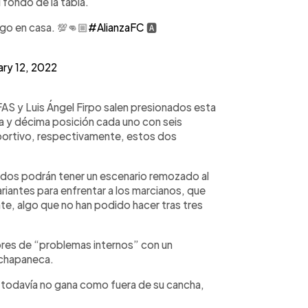
l fondo de la tabla.
ego en casa. 💯👊🏼
#AlianzaFC
🅰️
ary 12, 2022
AS y Luis Ángel Firpo salen presionados esta
a y décima posición cada uno con seis
eportivo, respectivamente, estos dos
nados podrán tener un escenario remozado al
ariantes para enfrentar a los marcianos, que
te, algo que no han podido hacer tras tres
umores de “problemas internos” con un
uachapaneca.
 todavía no gana como fuera de su cancha,