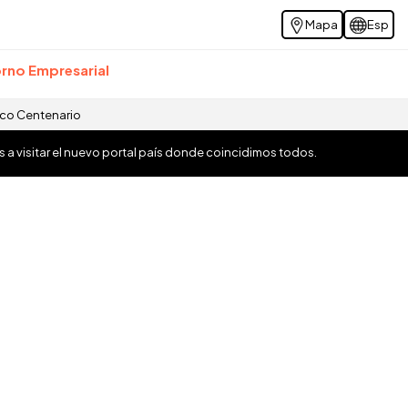
Mapa
Esp
rno Empresarial
ico Centenario
os a visitar el nuevo portal país donde coincidimos todos.