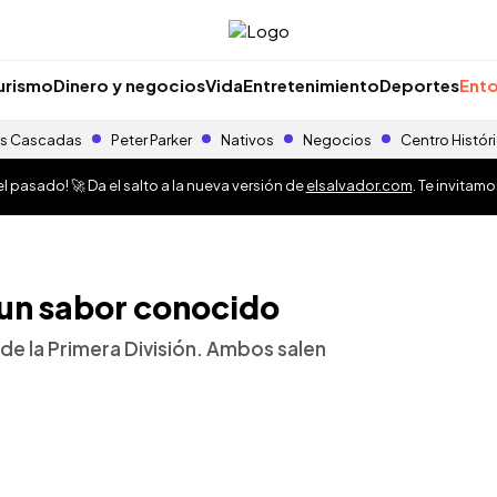
urismo
Dinero y negocios
Vida
Entretenimiento
Deportes
Ento
s Cascadas
Peter Parker
Nativos
Negocios
Centro Histór
 pasado! 🚀 Da el salto a la nueva versión de
elsalvador.com
. Te invitam
 un sabor conocido
al de la Primera División. Ambos salen