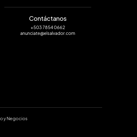
Contáctanos
+503 7854 0662
anunciate@elsalvador.com
ro y Negocios