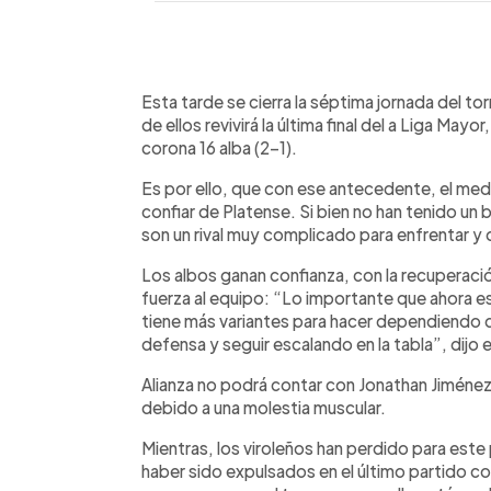
0:00
Facebook
Twitter
►
Escuchar artículo
Esta tarde se cierra la séptima jornada del t
de ellos revivirá la última final del a Liga May
corona 16 alba (2-1).
Es por ello, que con ese antecedente, el m
confiar de Platense. Si bien no han tenido un
son un rival muy complicado para enfrentar y 
Los albos ganan confianza, con la recuperaci
fuerza al equipo: “Lo importante que ahora e
tiene más variantes para hacer dependiendo d
defensa y seguir escalando en la tabla”, dijo 
Alianza no podrá contar con Jonathan Jiménez
debido a una molestia muscular.
Mientras, los viroleños han perdido para este
haber sido expulsados en el último partido co