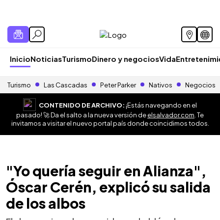
Inicio
Noticias
Turismo
Dinero y negocios
Vida
Entretenim
Turismo
Las Cascadas
Peter Parker
Nativos
Negocios
CONTENIDO DE ARCHIVO:
¡Estás navegando en el
pasado! 🚀 Da el salto a la nueva versión de
elsalvador.com
. Te
invitamos a visitar el nuevo portal país donde coincidimos todos.
"Yo quería seguir en Alianza",
Óscar Cerén, explicó su salida
de los albos