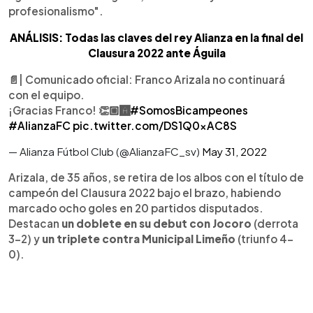
profesionalismo".
ANÁLISIS: Todas las claves del rey Alianza en la final del
Clausura 2022 ante Águila
📄| Comunicado oficial: Franco Arizala no continuará
con el equipo.
¡Gracias Franco! 👏🏼🅰️
#SomosBicampeones
#AlianzaFC
pic.twitter.com/DS1Q0xAC8S
— Alianza Fútbol Club (@AlianzaFC_sv)
May 31, 2022
Arizala, de 35 años, se retira de los albos con el título de
campeón del Clausura 2022 bajo el brazo, habiendo
marcado ocho goles en 20 partidos disputados.
Destacan
un doblete en su debut con Jocoro
(derrota
3-2) y
un triplete contra Municipal Limeño
(triunfo 4-
0).