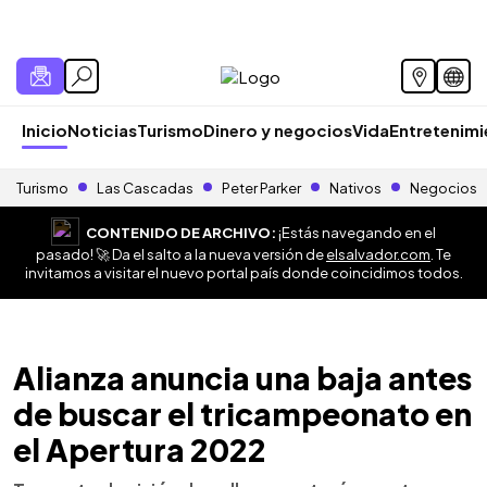
Inicio
Noticias
Turismo
Dinero y negocios
Vida
Entretenim
Turismo
Las Cascadas
Peter Parker
Nativos
Negocios
CONTENIDO DE ARCHIVO:
¡Estás navegando en el
pasado! 🚀 Da el salto a la nueva versión de
elsalvador.com
. Te
invitamos a visitar el nuevo portal país donde coincidimos todos.
Alianza anuncia una baja antes
de buscar el tricampeonato en
el Apertura 2022