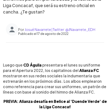
Liga Concacaf, que será su estreno oficial en
cancha. ¿Te gustan?
Por
Josué Navarrete | Twitter: @JNavarrete_EDH
Publicado el 17 de agosto de 2022
0:00
►
Escuchar artículo
Luego que
CD Águila
presentara el lunes su uniforme
para el Apertura 2022, los capitalinos del
Alianza FC
mostraron en sus redes sociales la indumentaria que
estrenarán en los próximos días. Los albos emplearon
como referencia para crear sus uniformes, un patrón de
líneas con base al sonido del himno de Alianza FC.
PREVIA: Alianza desafía en Belice al 'Duende Verde' de
la Liga Concacaf