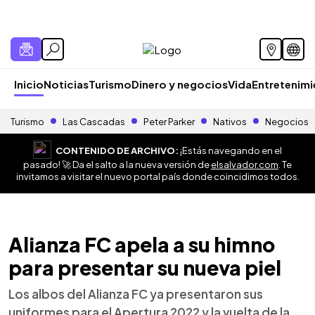
Inicio
Noticias
Turismo
Dinero y negocios
Vida
Entretenim
Turismo
Las Cascadas
Peter Parker
Nativos
Negocios
CONTENIDO DE ARCHIVO:
¡Estás navegando en el
pasado! 🚀 Da el salto a la nueva versión de
elsalvador.com
. Te
invitamos a visitar el nuevo portal país donde coincidimos todos.
Alianza FC apela a su himno
para presentar su nueva piel
Los albos del Alianza FC ya presentaron sus
uniformes para el Apertura 2022 y la vuelta de la