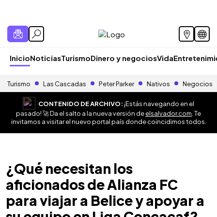
Inicio
Noticias
Turismo
Dinero y negocios
Vida
Entretenim
Turismo
Las Cascadas
Peter Parker
Nativos
Negocios
CONTENIDO DE ARCHIVO:
¡Estás navegando en el
pasado! 🚀 Da el salto a la nueva versión de
elsalvador.com
. Te
invitamos a visitar el nuevo portal país donde coincidimos todos.
¿Qué necesitan los
aficionados de Alianza FC
para viajar a Belice y apoyar a
su equipo en Liga Concacaf?