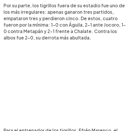
Por su parte, los tigrillos fuera de su estadio fue uno de
los más irregulares: apenas ganaron tres partidos,
empataron tres y perdieron cinco. De estos, cuatro
fueron por la mínima: 1-0 con Águila, 2-1 ante Jocoro, 1-
0 contra Metapán y 2-1 frente a Chalate. Contra los
albos fue 2-0, su derrota más abultada.
Para el entrenador de los tigrillos, Efrén Marenco, el