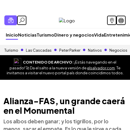
Inicio
Noticias
Turismo
Dinero y negocios
Vida
Entretenim
Turismo
Las Cascadas
Peter Parker
Nativos
Negocios
CONTENIDO DE ARCHIVO:
¡Estás navegando en el
pasado! 🚀 Da el salto a la nueva versión de
elsalvador.com
. Te
invitamos a visitar el nuevo portal país donde coincidimos todos.
Alianza-FAS, un grande caerá
en el Monumental
Los albos deben ganar; y los tigrillos, por lo
menos, sacar el empate. Es lo que le sirve a cada