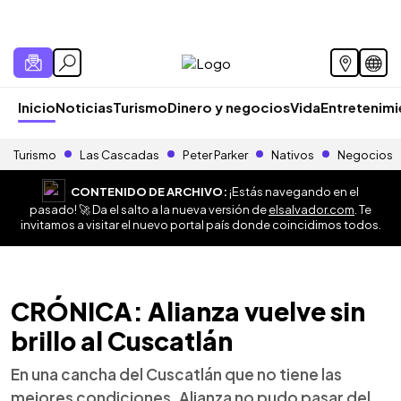
Inicio
Noticias
Turismo
Dinero y negocios
Vida
Entretenim
Turismo
Las Cascadas
Peter Parker
Nativos
Negocios
CONTENIDO DE ARCHIVO:
¡Estás navegando en el
pasado! 🚀 Da el salto a la nueva versión de
elsalvador.com
. Te
invitamos a visitar el nuevo portal país donde coincidimos todos.
CRÓNICA: Alianza vuelve sin
brillo al Cuscatlán
En una cancha del Cuscatlán que no tiene las
mejores condiciones, Alianza no pudo pasar del