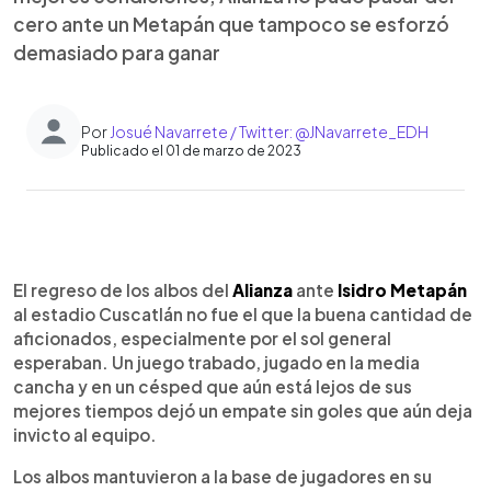
cero ante un Metapán que tampoco se esforzó
demasiado para ganar
Por
Josué Navarrete / Twitter: @JNavarrete_EDH
Publicado el 01 de marzo de 2023
0:00
►
Escuchar artículo
El regreso de los albos del
Alianza
ante
Isidro Metapán
al estadio Cuscatlán no fue el que la buena cantidad de
aficionados, especialmente por el sol general
esperaban. Un juego trabado, jugado en la media
cancha y en un césped que aún está lejos de sus
mejores tiempos dejó un empate sin goles que aún deja
invicto al equipo.
Los albos mantuvieron a la base de jugadores en su