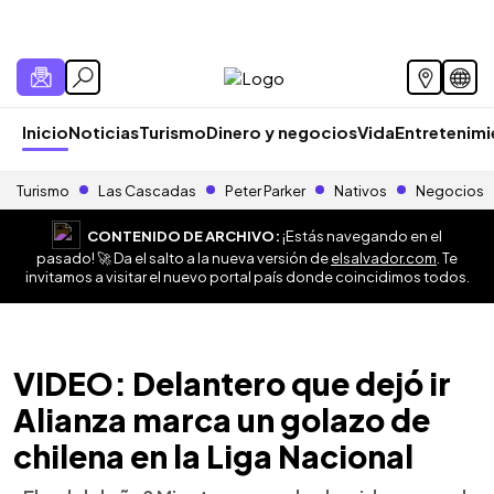
Inicio
Noticias
Turismo
Dinero y negocios
Vida
Entretenim
Turismo
Las Cascadas
Peter Parker
Nativos
Negocios
CONTENIDO DE ARCHIVO:
¡Estás navegando en el
pasado! 🚀 Da el salto a la nueva versión de
elsalvador.com
. Te
invitamos a visitar el nuevo portal país donde coincidimos todos.
VIDEO: Delantero que dejó ir
Alianza marca un golazo de
chilena en la Liga Nacional