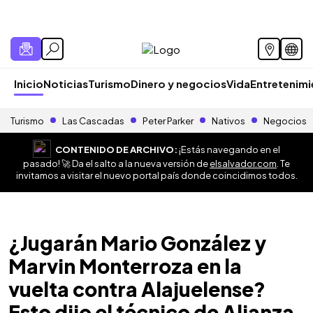
Inicio
Noticias
Turismo
Dinero y negocios
Vida
Entretenim
Turismo
Las Cascadas
Peter Parker
Nativos
Negocios
CONTENIDO DE ARCHIVO:
¡Estás navegando en el
pasado! 🚀 Da el salto a la nueva versión de
elsalvador.com
. Te
invitamos a visitar el nuevo portal país donde coincidimos todos.
¿Jugarán Mario González y
Marvin Monterroza en la
vuelta contra Alajuelense?
Esto dijo el técnico de Alianza