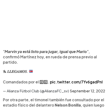
"
Marvin ya está listo para jugar, igual que Mario
"
,
confirmó Martínez hoy, en rueda de prensa previo al
partido.
🛬
𝑳𝑳𝑬𝑮𝑨𝑴𝑶𝑺.
Comandados por el 2️⃣2️⃣.
pic.twitter.com/7Yv6gadPnl
— Alianza Fútbol Club (@AlianzaFC_sv)
September 12, 2022
Por otra parte, el timonel también fue consultado por el
estadio físico del delantero
Nelson Bonilla
, quien luego