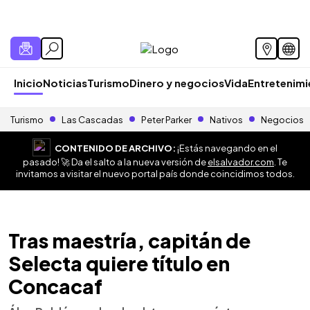
Inicio
Noticias
Turismo
Dinero y negocios
Vida
Entretenim
Turismo
Las Cascadas
Peter Parker
Nativos
Negocios
CONTENIDO DE ARCHIVO:
¡Estás navegando en el
pasado! 🚀 Da el salto a la nueva versión de
elsalvador.com
. Te
invitamos a visitar el nuevo portal país donde coincidimos todos.
Tras maestría, capitán de
Selecta quiere título en
Concacaf