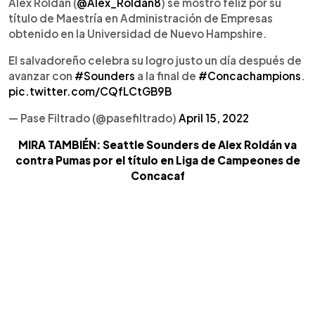
Alex Roldán (
@Alex_Roldan8
) se mostró feliz por su
título de Maestría en Administración de Empresas
obtenido en la Universidad de Nuevo Hampshire.
El salvadoreño celebra su logro justo un día después de
avanzar con
#Sounders
a la final de
#Concachampions
.
pic.twitter.com/CQfLCtGB9B
— Pase Filtrado (@pasefiltrado)
April 15, 2022
MIRA TAMBIÉN: Seattle Sounders de Alex Roldán va
contra Pumas por el título en Liga de Campeones de
Concacaf