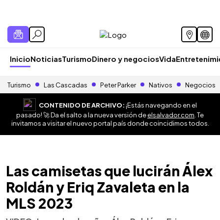
Inicio
Noticias
Turismo
Dinero y negocios
Vida
Entretenim
Turismo
Las Cascadas
Peter Parker
Nativos
Negocios
CONTENIDO DE ARCHIVO:
¡Estás navegando en el
pasado! 🚀 Da el salto a la nueva versión de
elsalvador.com
. Te
invitamos a visitar el nuevo portal país donde coincidimos todos.
Las camisetas que lucirán Álex
Roldán y Eriq Zavaleta en la
MLS 2023