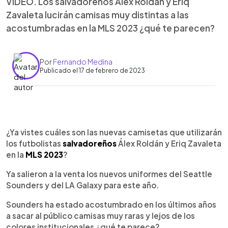
VIDEO. Los salvadoreños Álex Roldán y Eriq
Zavaleta lucirán camisas muy distintas a las
acostumbradas en la MLS 2023 ¿qué te parecen?
Por
Fernando Medina
Publicado el 17 de febrero de 2023
0:00
►
Escuchar artículo
¿Ya vistes cuáles son las nuevas camisetas que utilizarán
los futbolistas
salvadoreños
Álex Roldán y Eriq Zavaleta
en la
MLS 2023
?
Ya salieron a la venta los nuevos uniformes del Seattle
Sounders y del LA Galaxy para este año.
Sounders ha estado acostumbrado en los últimos años
a sacar al público camisas muy raras y lejos de los
colores institucionales ¿qué te parece?