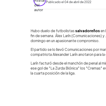
Publicado el 04 de abril de 2022
0:00
Facebook
Twitter
►
Escuchar artículo
Hubo duelo de futbolistas
salvadoreños
en 
fin de semana. Álex Larín (Comunicaciones) y J
domingo en un apasionante compromiso.
El partido se lo llevó Comunicaciones por ma
compatriota Alexander Larín anotaron para la
Larín facturó desde el manchón de penal al mi
ese gol de "La Zurda Biónica" los "Cremas" e
la cuarta posición de la liga.