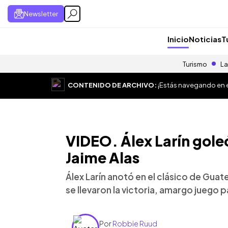
Newsletter
Inicio
Noticias
T
Turismo
La
CONTENIDO DE ARCHIVO:
¡Estás navegando en el
VIDEO. Álex Larín goleó
Jaime Alas
Álex Larín anotó en el clásico de Gua
se llevaron la victoria, amargo juego p
Por
Robbie Ruud