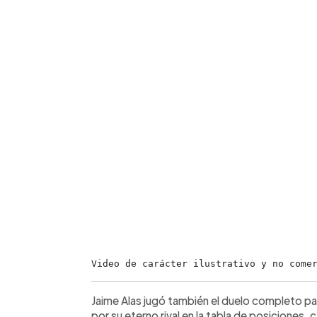
Video de carácter ilustrativo y no come
Jaime Alas jugó también el duelo completo pa
por su eterno rival en la tabla de posiciones, c