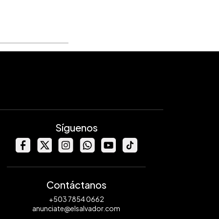
Síguenos
Contáctanos
+503 7854 0662
anunciate@elsalvador.com