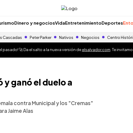
urismo
Dinero y negocios
Vida
Entretenimiento
Deportes
Ento
s Cascadas
Peter Parker
Nativos
Negocios
Centro Histór
 pasado! 🚀 Da el salto a la nueva versión de
elsalvador.com
. Te invitam
 y ganó el duelo a
temala contra Municipal y los "Cremas"
ara Jaime Alas