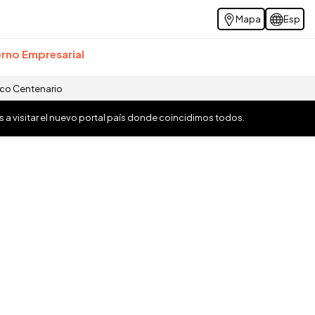
Mapa
Esp
rno Empresarial
ico Centenario
os a visitar el nuevo portal país donde coincidimos todos.