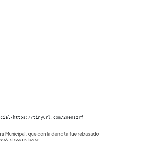
rcial/https://tinyurl.com/2nenszrf
ra Municipal, que con la derrota fue rebasado
ayó al sexto lugar.