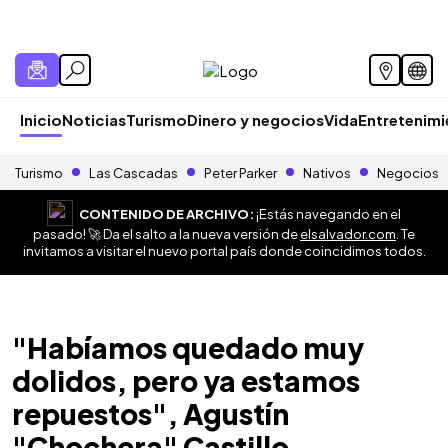
Inicio
Noticias
Turismo
Dinero y negocios
Vida
Entretenim
Turismo
Las Cascadas
Peter Parker
Nativos
Negocios
CONTENIDO DE ARCHIVO:
¡Estás navegando en el
pasado! 🚀 Da el salto a la nueva versión de
elsalvador.com
. Te
invitamos a visitar el nuevo portal país donde coincidimos todos.
"Habíamos quedado muy
dolidos, pero ya estamos
repuestos", Agustín
"Chochera" Castillo