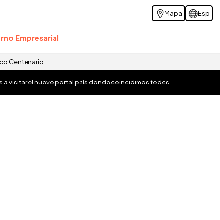
Mapa
Esp
rno Empresarial
ico Centenario
os a visitar el nuevo portal país donde coincidimos todos.