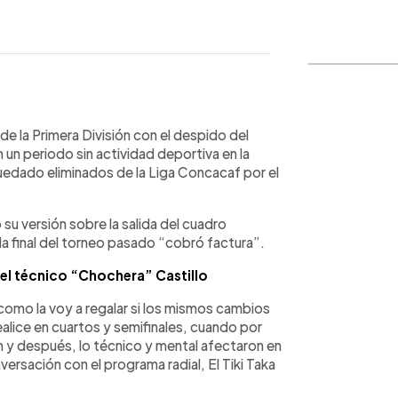
WhatsApp
Copiar link
 de la Primera División con el despido del
n un periodo sin actividad deportiva en la
uedado eliminados de la Liga Concacaf por el
u versión sobre la salida del cuadro
a final del torneo pasado “cobró factura”.
 el técnico “Chochera” Castillo
, como la voy a regalar si los mismos cambios
alice en cuartos y semifinales, cuando por
 y después, lo técnico y mental afectaron en
versación con el programa radial, El Tiki Taka