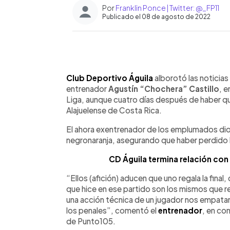
Por
Franklin Ponce | Twitter: @_FP11
Publicado el 08 de agosto de 2022
0:00
Facebook
Twitter
►
Escuchar artículo
Club Deportivo Águila
alborotó las noticias
entrenador
Agustín “Chochera” Castillo
, e
Liga, aunque cuatro días después de haber q
Alajuelense de Costa Rica.
El ahora exentrenador de los emplumados dio s
negronaranja, asegurando que haber perdido l
CD Águila termina relación con
“Ellos (afición) aducen que uno regala la final
que hice en ese partido son los mismos que re
una acción técnica de un jugador nos empatan
los penales”, comentó el
entrenador
, en con
de Punto105.