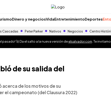
urismo
Dinero y negocios
Vida
Entretenimiento
Deportes
Ento
s Cascadas
Peter Parker
Nativos
Negocios
Centro Histór
 pasado! 🚀 Da el salto a la nueva versión de
elsalvador.com
. Te invitam
ló de su salida del
 acerca de los motivos de su
er el campeonato (del Clausura 2022)