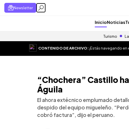
Newsletter
Inicio
Noticias
T
Turismo
La
CONTENIDO DE ARCHIVO:
¡Estás navegando en el
“Chochera” Castillo hab
Águila
El ahora extécnico emplumado detalló
despido del equipo migueleño. “Perd
cobró factura”, dijo el peruano.