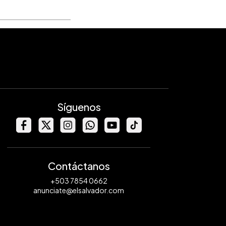
Síguenos
Contáctanos
+503 7854 0662
anunciate@elsalvador.com