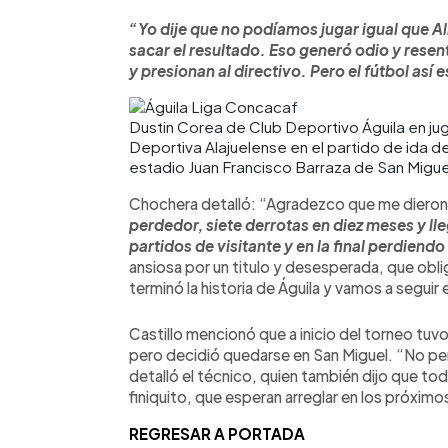
“Yo dije que no podíamos jugar igual que Ali
sacar el resultado. Eso generó odio y resen
y presionan al directivo. Pero el fútbol así
Dustin Corea de Club Deportivo Águila en ju
Deportiva Alajuelense en el partido de ida d
estadio Juan Francisco Barraza de San Migue
Chochera detalló: “Agradezco que me dieron
perdedor, siete derrotas en diez meses y ll
partidos de visitante y en la final perdiendo
ansiosa por un titulo y desesperada, que obli
terminó la historia de Águila y vamos a seguir 
Castillo mencionó que a inicio del torneo tu
pero decidió quedarse en San Miguel. “No pen
detalló el técnico, quien también dijo que to
finiquito, que esperan arreglar en los próximo
REGRESAR A PORTADA