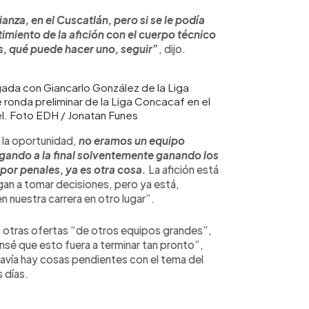
anza, en el Cuscatlán, pero si se le podía
timiento de la afición con el cuerpo técnico
 es, qué puede hacer uno, seguir”
, dijo.
gada con Giancarlo González de la Liga
e ronda preliminar de la Liga Concacaf en el
l. Foto EDH / Jonatan Funes
 la oportunidad,
no eramos un equipo
egando a la final solventemente ganando los
 por penales, ya es otra cosa.
La afición está
gan a tomar decisiones, pero ya está,
en nuestra carrera en otro lugar”.
vo otras ofertas “de otros equipos grandes”,
sé que esto fuera a terminar tan pronto”,
davía hay cosas pendientes con el tema del
s días.