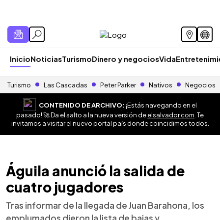
Inicio
Noticias
Turismo
Dinero y negocios
Vida
Entretenim
Turismo
Las Cascadas
Peter Parker
Nativos
Negocios
CONTENIDO DE ARCHIVO:
¡Estás navegando en el
pasado! 🚀 Da el salto a la nueva versión de
elsalvador.com
. Te
invitamos a visitar el nuevo portal país donde coincidimos todos.
Águila anunció la salida de
cuatro jugadores
Tras informar de la llegada de Juan Barahona, los
emplumados dieron la lista de bajas y