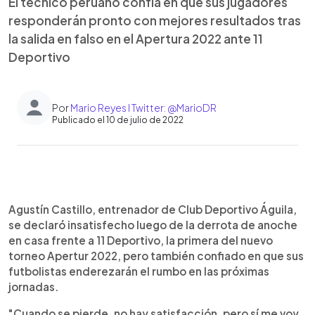
El técnico peruano confía en que sus jugadores
responderán pronto con mejores resultados tras
la salida en falso en el Apertura 2022 ante 11
Deportivo
Por
Mario Reyes l Twitter: @MarioDR
Publicado el 10 de julio de 2022
0:00
►
Escuchar artículo
Agustín Castillo, entrenador de Club Deportivo Águila,
se declaró insatisfecho luego de la derrota de anoche
en casa frente a 11 Deportivo, la primera del nuevo
torneo Apertur 2022, pero también confiado en que sus
futbolistas enderezarán el rumbo en las próximas
jornadas.
"Cuando se pierde, no hay satisfacción, pero sí me voy