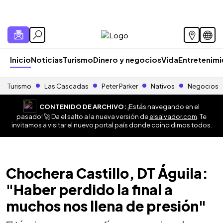
Inicio
Noticias
Turismo
Dinero y negocios
Vida
Entretenim
Turismo
Las Cascadas
Peter Parker
Nativos
Negocios
CONTENIDO DE ARCHIVO:
¡Estás navegando en el
pasado! 🚀 Da el salto a la nueva versión de
elsalvador.com
. Te
invitamos a visitar el nuevo portal país donde coincidimos todos.
Chochera Castillo, DT Águila:
"Haber perdido la final a
muchos nos llena de presión"