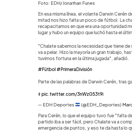
Foto: EDH/Jonathan Funes
En esa misma línea, el volante Darwin Cerén de
mitad nos hizo falta un poco de fútbol. La ch
recapacitamos en que era una oportunidad muy
lugar y hubo un equipo que luchó hasta el últi
"Chalate sabemos la necesidad que tiene de su
va a pelar. Hizo la mayoría un gran trabajo, ha
tuvimos fortuna en la última jugada", añadió.
#Fútbol
#PrimeraDivisión
Parte de las palabras de Darwin Cerén, tras g
⬇️
pic.twitter.com/3nWzG53t9i
— EDH Deportes
(@EDH_Deportes)
Marc
Para Cerén, lo que el equipo tuvo fue "falta d
partido iba a ser fácil, pero Chalate va a com
emergencia de puntos, y eso te da hasta lo qu