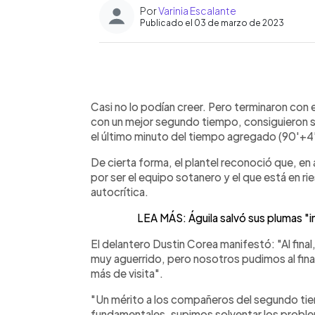
Por
Varinia Escalante
Publicado el 03 de marzo de 2023
0:00
Facebook
Twitter
►
Escuchar artículo
Casi no lo podían creer. Pero terminaron con
con un mejor segundo tiempo, consiguieron 
el último minuto del tiempo agregado (90'+4'
De cierta forma, el plantel reconoció que, 
por ser el equipo sotanero y el que está en 
autocrítica.
LEA MÁS: Águila salvó sus plumas "i
El delantero Dustin Corea manifestó: "Al fina
muy aguerrido, pero nosotros pudimos al fina
más de visita".
"Un mérito a los compañeros del segundo tie
fundamentales, supimos solventar los problem