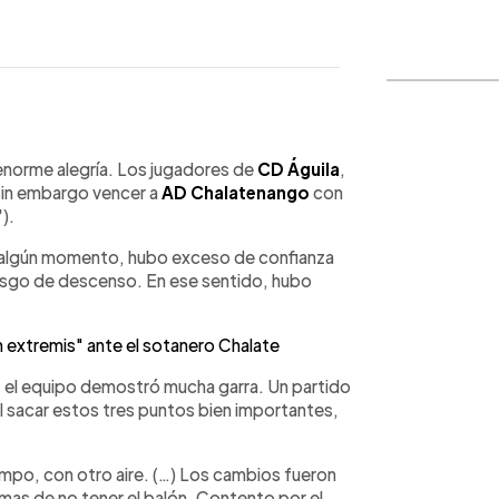
WhatsApp
Copiar link
 enorme alegría. Los jugadores de
CD Águila
,
sin embargo vencer a
AD Chalatenango
con
).
en algún momento, hubo exceso de confianza
riesgo de descenso. En ese sentido, hubo
n extremis" ante el sotanero Chalate
l, el equipo demostró mucha garra. Un partido
l sacar estos tres puntos bien importantes,
mpo, con otro aire. (…) Los cambios fueron
as de no tener el balón. Contento por el