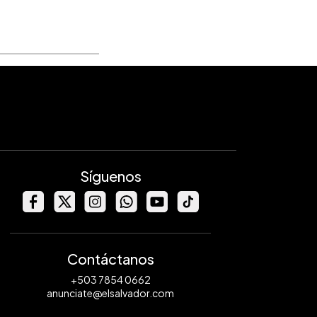
Síguenos
Contáctanos
+503 7854 0662
anunciate@elsalvador.com