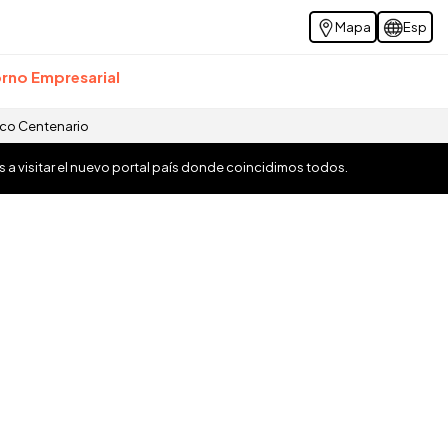
Mapa
Esp
rno Empresarial
ico Centenario
os a visitar el nuevo portal país donde coincidimos todos.