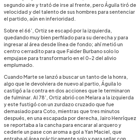
segundo aire y trató de irse al frente, pero Águila tiró de
velocidad y del talento de sus hombres para sentenciar
el partido, aún en inferioridad.
Sobre el 66’, Ortiz se escapó por la izquierda,
quedando muy bien perfilado para su derecha y para
ingresar al área desde línea de fondo; ahí metió un
centro cerradito para que Faider Burbano solo lo
empujase para transformarlo en el 0-2 del alivio
emplumado.
Cuando Marte se lanzó a buscar un tanto de la honra,
algo que le devolviera de nuevo al partio, Águila lo
castigó a la contra en dos acciones que le terminaron
de fulminar. Al 78’, Ortiz abrió con Melara a la izquierda
y este fustigó con un zurdazo cruzado que fue
demasiado para Coto, mientras que tres minutos
después, en una escapada por derecha, Jairo Henríquez
se reportaba a la cancha para encarar al arquero y
cederle un pase con aroma a gol a Yan Maciel, que
entraba al área prácticamente solo y para sellar con