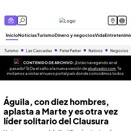
Inicio
Noticias
Turismo
Dinero y negocios
Vida
Entretenim
Turismo
Las Cascadas
Peter Parker
Nativos
Negocios
CONTENIDO DE ARCHIVO:
¡Estás navegando en el
pasado! 🚀 Da el salto a la nueva versión de
elsalvador.com
. Te
invitamos a visitar el nuevo portal país donde coincidimos todos.
Águila, con diez hombres,
aplasta a Marte y es otra vez
líder solitario del Clausura