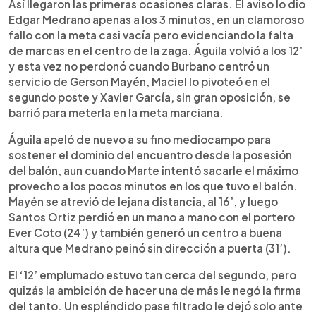
Así llegaron las primeras ocasiones claras. El aviso lo dio
Edgar Medrano apenas a los 3 minutos, en un clamoroso
fallo con la meta casi vacía pero evidenciando la falta
de marcas en el centro de la zaga. Águila volvió a los 12’
y esta vez no perdonó cuando Burbano centró un
servicio de Gerson Mayén, Maciel lo pivoteó en el
segundo poste y Xavier García, sin gran oposición, se
barrió para meterla en la meta marciana.
Águila apeló de nuevo a su fino mediocampo para
sostener el dominio del encuentro desde la posesión
del balón, aun cuando Marte intentó sacarle el máximo
provecho a los pocos minutos en los que tuvo el balón.
Mayén se atrevió de lejana distancia, al 16’, y luego
Santos Ortiz perdió en un mano a mano con el portero
Ever Coto (24’) y también generó un centro a buena
altura que Medrano peinó sin dirección a puerta (31’).
El ‘12’ emplumado estuvo tan cerca del segundo, pero
quizás la ambición de hacer una de más le negó la firma
del tanto. Un espléndido pase filtrado le dejó solo ante