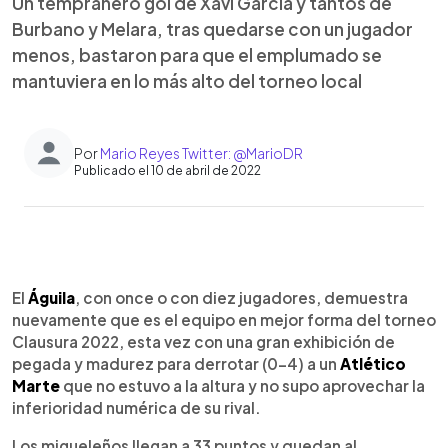
Un tempranero gol de Xavi García y tantos de
Burbano y Melara, tras quedarse con un jugador
menos, bastaron para que el emplumado se
mantuviera en lo más alto del torneo local
Por
Mario Reyes Twitter: @MarioDR
Publicado el 10 de abril de 2022
0:00
►
Escuchar artículo
El
Águila
, con once o con diez jugadores, demuestra
nuevamente que es el equipo en mejor forma del torneo
Clausura 2022, esta vez con una gran exhibición de
pegada y madurez para derrotar (0-4) a un
Atlético
Marte
que no estuvo a la altura y no supo aprovechar la
inferioridad numérica de su rival.
Los migueleños llegan a 33 puntos y quedan al