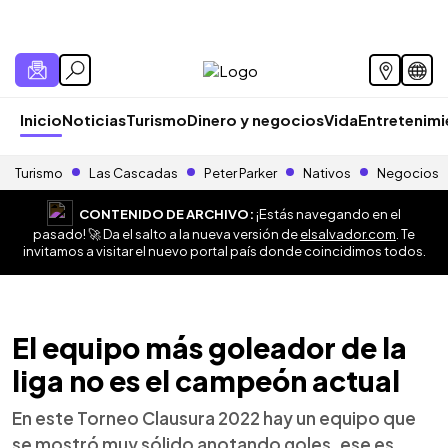
Inicio
Noticias
Turismo
Dinero y negocios
Vida
Entretenim
Turismo
Las Cascadas
Peter Parker
Nativos
Negocios
CONTENIDO DE ARCHIVO:
¡Estás navegando en el
pasado! 🚀 Da el salto a la nueva versión de
elsalvador.com
. Te
invitamos a visitar el nuevo portal país donde coincidimos todos.
El equipo más goleador de la
liga no es el campeón actual
En este Torneo Clausura 2022 hay un equipo que
se mostró muy sólido anotando goles, ese es