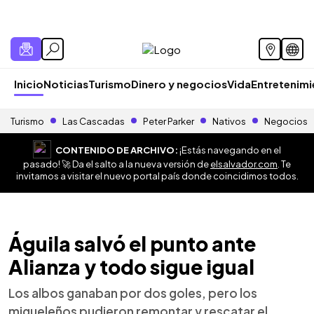
Inicio
Noticias
Turismo
Dinero y negocios
Vida
Entretenim
Turismo
Las Cascadas
Peter Parker
Nativos
Negocios
CONTENIDO DE ARCHIVO:
¡Estás navegando en el
pasado! 🚀 Da el salto a la nueva versión de
elsalvador.com
. Te
invitamos a visitar el nuevo portal país donde coincidimos todos.
Águila salvó el punto ante
Alianza y todo sigue igual
Los albos ganaban por dos goles, pero los
migueleños pudieron remontar y rescatar el