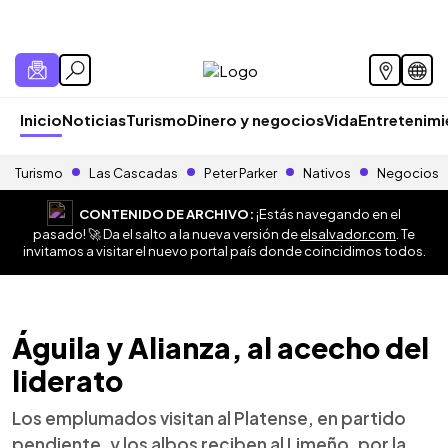
Inicio
Noticias
Turismo
Dinero y negocios
Vida
Entretenim
Turismo
Las Cascadas
Peter Parker
Nativos
Negocios
CONTENIDO DE ARCHIVO:
¡Estás navegando en el
pasado! 🚀 Da el salto a la nueva versión de
elsalvador.com
. Te
invitamos a visitar el nuevo portal país donde coincidimos todos.
Águila y Alianza, al acecho del
liderato
Los emplumados visitan al Platense, en partido
pendiente, y los albos reciben al Limeño, por la