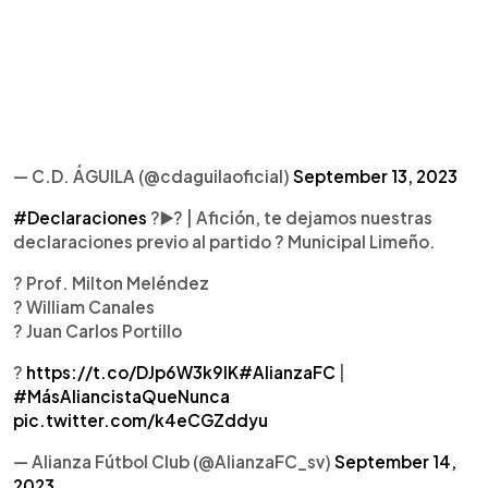
— C.D. ÁGUILA (@cdaguilaoficial)
September 13, 2023
#Declaraciones
?▶️?️ | Afición, te dejamos nuestras
declaraciones previo al partido ? Municipal Limeño.
?️ Prof. Milton Meléndez
?️ William Canales
?️ Juan Carlos Portillo
?
https://t.co/DJp6W3k9lK
#AlianzaFC
|
#MásAliancistaQueNunca
pic.twitter.com/k4eCGZddyu
— Alianza Fútbol Club (@AlianzaFC_sv)
September 14,
2023