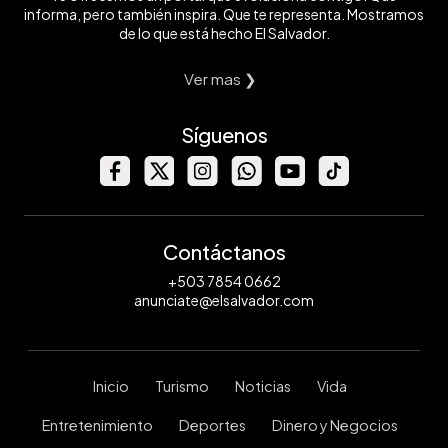
informa, pero también inspira. Que te representa. Mostramos
de lo que está hecho El Salvador.
Ver mas ❯
Síguenos
Contáctanos
+503 7854 0662
anunciate@elsalvador.com
Inicio
Turismo
Noticias
Vida
Entretenimiento
Deportes
Dinero y Negocios