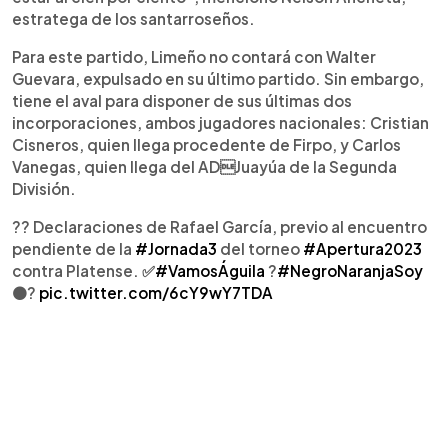
estratega de los santarroseños.
Para este partido, Limeño no contará con Walter
Guevara, expulsado en su último partido. Sin embargo,
tiene el aval para disponer de sus últimas dos
incorporaciones, ambos jugadores nacionales: Cristian
Cisneros, quien llega procedente de Firpo, y Carlos
Vanegas, quien llega del ADJuayúa de la Segunda
División.
?️? Declaraciones de Rafael García, previo al encuentro
pendiente de la
#Jornada3
del torneo
#Apertura2023
contra Platense. ✅
#VamosÁguila
?
#NegroNaranjaSoy
⚫️?
pic.twitter.com/6cY9wY7TDA