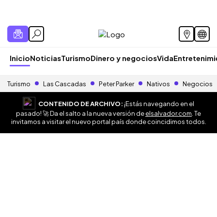
Inicio
Noticias
Turismo
Dinero y negocios
Vida
Entretenim
Turismo
Las Cascadas
Peter Parker
Nativos
Negocios
CONTENIDO DE ARCHIVO:
¡Estás navegando en el
pasado! 🚀 Da el salto a la nueva versión de
elsalvador.com
. Te
invitamos a visitar el nuevo portal país donde coincidimos todos.