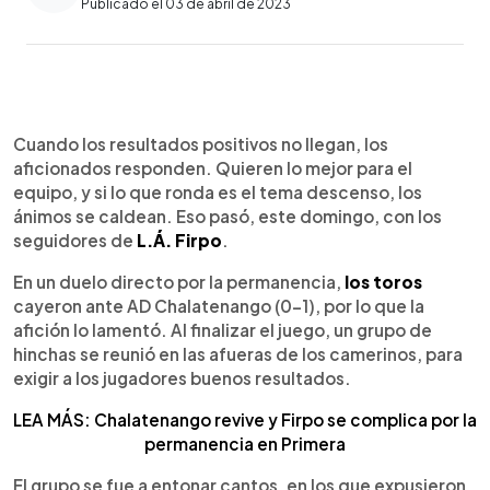
Publicado el 03 de abril de 2023
0:00
►
Escuchar artículo
Cuando los resultados positivos no llegan, los
aficionados responden. Quieren lo mejor para el
equipo, y si lo que ronda es el tema descenso, los
ánimos se caldean. Eso pasó, este domingo, con los
seguidores de
L.Á. Firpo
.
En un duelo directo por la permanencia,
los toros
cayeron ante AD Chalatenango (0-1), por lo que la
afición lo lamentó. Al finalizar el juego, un grupo de
hinchas se reunió en las afueras de los camerinos, para
exigir a los jugadores buenos resultados.
LEA MÁS: Chalatenango revive y Firpo se complica por la
permanencia en Primera
El grupo se fue a entonar cantos, en los que expusieron