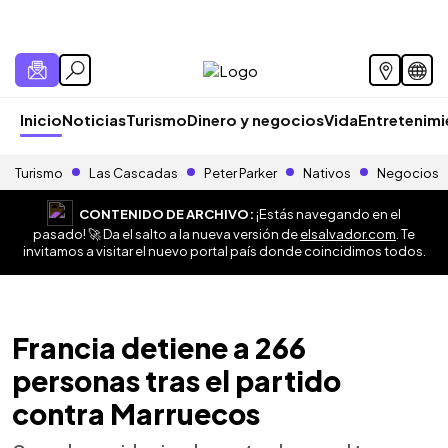
Inicio
Noticias
Turismo
Dinero y negocios
Vida
Entretenim
Turismo
Las Cascadas
Peter Parker
Nativos
Negocios
CONTENIDO DE ARCHIVO:
¡Estás navegando en el
pasado! 🚀 Da el salto a la nueva versión de
elsalvador.com
. Te
invitamos a visitar el nuevo portal país donde coincidimos todos.
Francia detiene a 266
personas tras el partido
contra Marruecos