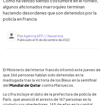
Como ha venido siendo costumbre en el torneo,
algunos aficionados marroquíes terminan
haciendo desordenes que son detenidos por la
policía en Francia
Por
Agencia AFP / J. Navarrete
Publicado el 15 de diciembre de 2022
0:00
►
Escuchar artículo
El Ministerio del Interior francés informó este jueves de
que 266 personas habían sido detenidas en la
madrugada tras la victoria de los Bleus en la semifinal
del
Mundial de Qatar
contra Marruecos.
La cifra incluye el dato de la prefectura de policía de
París, que anunció el arresto de 167 personas en la
ciudad y sus alrededores, 145 de ellas en la capital.