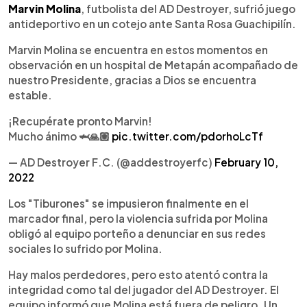
Marvin Molina
, futbolista del AD Destroyer, sufrió juego
antideportivo en un cotejo ante Santa Rosa Guachipilín.
Marvin Molina se encuentra en estos momentos en
observación en un hospital de Metapán acompañado de
nuestro Presidente, gracias a Dios se encuentra
estable.
¡Recupérate pronto Marvin!
Mucho ánimo 🦈🙏🏼
pic.twitter.com/pdorhoLcTf
— AD Destroyer F.C. (@addestroyerfc)
February 10,
2022
Los "Tiburones" se impusieron finalmente en el
marcador final, pero la violencia sufrida por Molina
obligó al equipo porteño a denunciar en sus redes
sociales lo sufrido por Molina.
Hay malos perdedores, pero esto atentó contra la
integridad como tal del jugador del AD Destroyer. El
equipo informó que Molina está fuera de peligro. Un