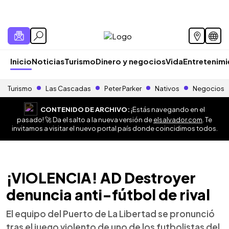
Inicio
Noticias
Turismo
Dinero y negocios
Vida
Entretenim
Turismo
Las Cascadas
Peter Parker
Nativos
Negocios
CONTENIDO DE ARCHIVO:
¡Estás navegando en el
pasado! 🚀 Da el salto a la nueva versión de
elsalvador.com
. Te
invitamos a visitar el nuevo portal país donde coincidimos todos.
¡VIOLENCIA! AD Destroyer
denuncia anti-fútbol de rival
El equipo del Puerto de La Libertad se pronunció
tras el juego violento de uno de los futbolistas del