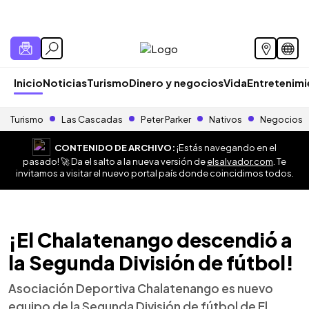
Inicio
Noticias
Turismo
Dinero y negocios
Vida
Entretenim
Turismo
Las Cascadas
Peter Parker
Nativos
Negocios
CONTENIDO DE ARCHIVO:
¡Estás navegando en el
pasado! 🚀 Da el salto a la nueva versión de
elsalvador.com
. Te
invitamos a visitar el nuevo portal país donde coincidimos todos.
¡El Chalatenango descendió a
la Segunda División de fútbol!
Asociación Deportiva Chalatenango es nuevo
equipo de la Segunda División de fútbol de El