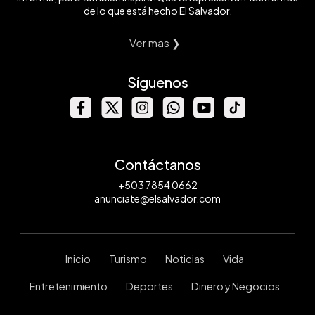
de lo que está hecho El Salvador.
Ver mas ❯
Síguenos
Contáctanos
+503 7854 0662
anunciate@elsalvador.com
Inicio
Turismo
Noticias
Vida
Entretenimiento
Deportes
Dinero y Negocios