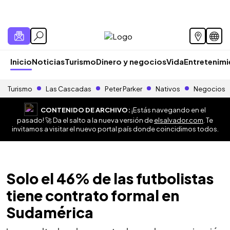
Inicio
Noticias
Turismo
Dinero y negocios
Vida
Entretenim
Turismo
Las Cascadas
Peter Parker
Nativos
Negocios
CONTENIDO DE ARCHIVO:
¡Estás navegando en el
pasado! 🚀 Da el salto a la nueva versión de
elsalvador.com
. Te
invitamos a visitar el nuevo portal país donde coincidimos todos.
Solo el 46% de las futbolistas
tiene contrato formal en
Sudamérica