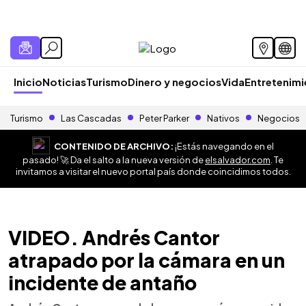
Inicio
Noticias
Turismo
Dinero y negocios
Vida
Entretenim
Turismo
Las Cascadas
Peter Parker
Nativos
Negocios
CONTENIDO DE ARCHIVO:
¡Estás navegando en el
pasado! 🚀 Da el salto a la nueva versión de
elsalvador.com
. Te
invitamos a visitar el nuevo portal país donde coincidimos todos.
VIDEO. Andrés Cantor
atrapado por la cámara en un
incidente de antaño