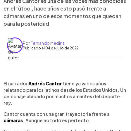
Andrés Cantor es una de las voces más conocidas
en el fútbol, hace años esto pasó frente a
cámaras en uno de esos momentos que quedan
para la posteridad
Por
Fernando Medina
Publicado el 04 de julio de 2022
0:00
►
Escuchar artículo
El narrador
Andrés Cantor
tiene ya varios años
relatando para los latinos desde los Estados Unidos. Un
personaje ubicado por muchos amantes del deporte
rey.
Cantor cuenta con una gran trayectoria frente a
cámaras
. Aunque no todo es perfecto.