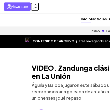
Newsletter
Inicio
Noticias
T
Turismo
La
CONTENIDO DE ARCHIVO:
¡Estás navegando en el
VIDEO. Zandunga clásic
en La Unión
Águila y Balboa jugaron este sábado 
recordamos una goleada de antaño a
unionenses ¡qué repaso!