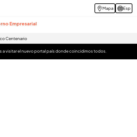
Mapa
Esp
rno Empresarial
ico Centenario
os a visitar el nuevo portal país donde coincidimos todos.