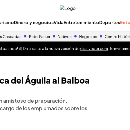
urismo
Dinero y negocios
Vida
Entretenimiento
Deportes
Ento
s Cascadas
Peter Parker
Nativos
Negocios
Centro Histór
 pasado! 🚀 Da el salto a la nueva versión de
elsalvador.com
. Te invitam
a del Águila al Balboa
un amistoso de preparación,
 cargo de los emplumados sobre los