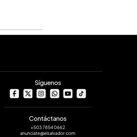
Síguenos
Contáctanos
+503 7854 0662
anunciate@elsalvador.com