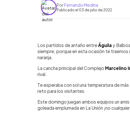
Por
Fernando Medina
Publicado el 03 de julio de 2022
0:00
Facebook
Twitter
►
Escuchar artículo
Los partidos de antaño entre
Águila
y Balboa
siempre, porque en esta ocasión te traemos u
naranja.
La cancha principal del Complejo
Marcelino 
rival.
Te esperaba con sol una temperatura de más 
reto para los visitantes.
Este domingo juegan ambos equipos un amis
goleada emplumada en La Unión ¡no cualquier