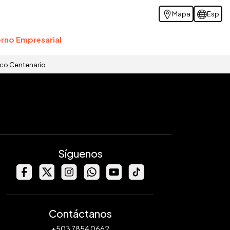
Mapa
Esp
rno Empresarial
ico Centenario
Síguenos
Contáctanos
+503 7854 0662