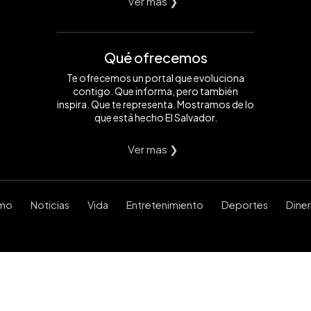
Ver mas ❯
Qué ofrecemos
Te ofrecemos un portal que evoluciona
contigo. Que informa, pero también
inspira. Que te representa. Mostramos de lo
que está hecho El Salvador.
Ver mas ❯
smo
Noticias
Vida
Entretenimiento
Deportes
Dine