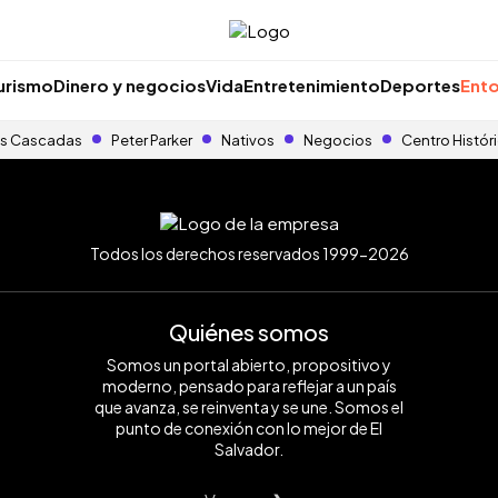
urismo
Dinero y negocios
Vida
Entretenimiento
Deportes
Ento
s Cascadas
Peter Parker
Nativos
Negocios
Centro Histór
Todos los derechos reservados 1999-2026
Quiénes somos
Somos un portal abierto, propositivo y
moderno, pensado para reflejar a un país
que avanza, se reinventa y se une. Somos el
punto de conexión con lo mejor de El
Salvador.