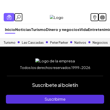
Inicio
Noticias
Turismo
Dinero y negocios
Vida
Entretenim
Turismo
Las Cascadas
Peter Parker
Nativos
Negocios
Todos los derechos reservados 1999-2026
Suscríbete al boletín
Suscribirme