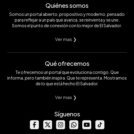
Quiénes somos
Somos un portal abierto, propositivo y moderno, pensado
para reflejar a un país que avanza, se reinventa y se une.
Somos el punto de conexión con lo mejor de El Salvador.
Ver mas ❯
Qué ofrecemos
Te ofrecemos un portal que evoluciona contigo. Que
informa, pero también inspira. Que te representa. Mostramos
de lo que está hecho El Salvador.
Ver mas ❯
Síguenos