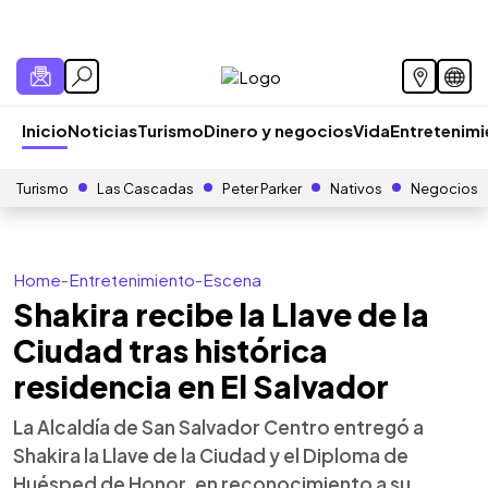
Inicio
Noticias
Turismo
Dinero y negocios
Vida
Entretenim
Turismo
Las Cascadas
Peter Parker
Nativos
Negocios
Home
-
Entretenimiento
-
Escena
Shakira recibe la Llave de la
Ciudad tras histórica
residencia en El Salvador
La Alcaldía de San Salvador Centro entregó a
Shakira la Llave de la Ciudad y el Diploma de
Huésped de Honor, en reconocimiento a su