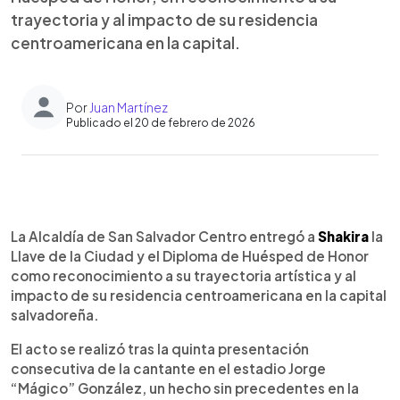
trayectoria y al impacto de su residencia
centroamericana en la capital.
Por
Juan Martínez
Publicado el 20 de febrero de 2026
Resumen del artículo:
0:00
►
Shakira recibió la Llave de la Ciudad y el Diploma
Escuchar artículo
La Alcaldía de San Salvador Centro entregó a
Shakira
la
de Huésped de Honor por parte de la Alcaldía de
Llave de la Ciudad y el Diploma de Huésped de Honor
San Salvador Centro, tras completar cinco
como reconocimiento a su trayectoria artística y al
conciertos consecutivos en el estadio “Mágico”
impacto de su residencia centroamericana en la capital
González como parte de su residencia
salvadoreña.
centroamericana. La comuna reconoció su
trayectoria y el impacto histórico del espectáculo
El acto se realizó tras la quinta presentación
en la capital. La artista agradeció el gesto en sus
consecutiva de la cantante en el estadio Jorge
redes sociales con el mensaje: “Gracias por la
“Mágico” González, un hecho sin precedentes en la