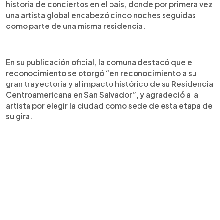
llave de la ciudad que me dieron estos niños”. La
historia de conciertos en el país, donde por primera vez
residencia reunió a miles de fans nacionales e
una artista global encabezó cinco noches seguidas
internacionales y convirtió a San Salvador en punto
como parte de una misma residencia.
de encuentro regional durante cinco noches sold
out.
En su publicación oficial, la comuna destacó que el
reconocimiento se otorgó “en reconocimiento a su
gran trayectoria y al impacto histórico de su Residencia
Centroamericana en San Salvador”, y agradeció a la
artista por elegir la ciudad como sede de esta etapa de
su gira.