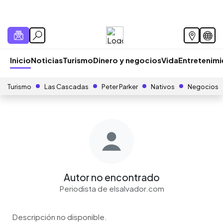
Inicio
Noticias
Turismo
Dinero y negocios
Vida
Entretenim
Turismo
Las Cascadas
Peter Parker
Nativos
Negocios
Autor no encontrado
Periodista de elsalvador.com
Descripción no disponible.