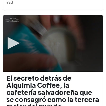
3
asd
minutes,
21
seconds
0
El secreto detrás de
seconds
of
Alquimia Coffee, la
2
minutes,
cafetería salvadoreña que
34
seconds
se consagró como la tercera