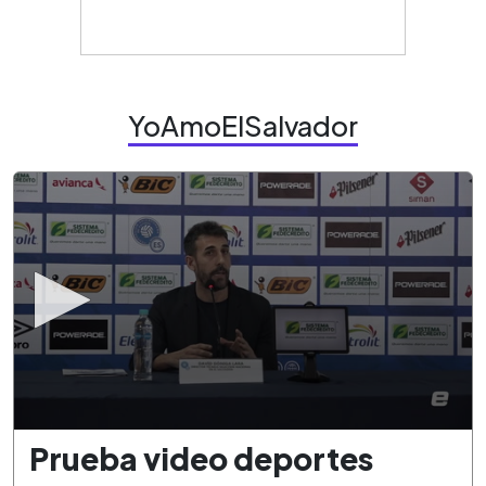
YoAmoElSalvador
0
Prueba video deportes
seconds
of