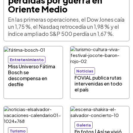
pérdidas por guerra en
Oriente Medio
En las primeras operaciones, el Dow Jones caía
un 1,75 %, el Nasdaq retrocedía un 1,98 % y el
índice ampliado S&P 500 perdía un 1,67 %.
Entretenimiento
Miss Universo Fátima
Noticias
Bosch se
FOVIAL publica rutas
descompensa en
intervenidas en todo
desfile
el país
Galeria
Turismo
En fotos | Así se vivió