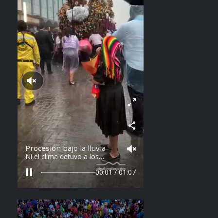
Reproducir sonido
Procesión bajo la lluvia
Ni el clima detuvo a los
feligreses en el recorrido del
Divino Salvador del Mundo.
00:04 / 01:07
Vídeo: elsalvador.com /
Steven Anzora