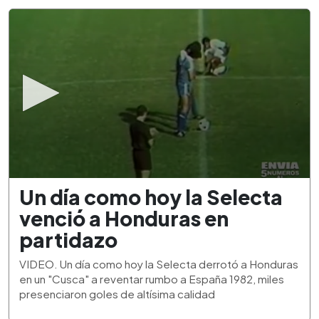
0
Un día como hoy la Selecta
seconds
of
venció a Honduras en
1
minute,
partidazo
53
seconds
VIDEO. Un día como hoy la Selecta derrotó a Honduras
en un "Cusca" a reventar rumbo a España 1982, miles
presenciaron goles de altísima calidad