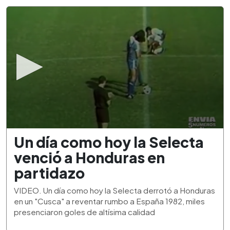
0
Un día como hoy la Selecta
seconds
of
venció a Honduras en
1
minute,
partidazo
53
seconds
VIDEO. Un día como hoy la Selecta derrotó a Honduras
en un "Cusca" a reventar rumbo a España 1982, miles
presenciaron goles de altísima calidad