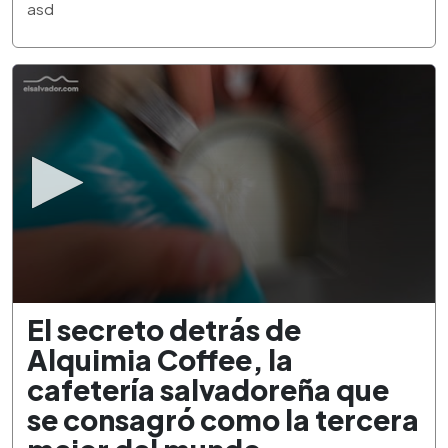
3
asd
minutes,
21
seconds
0
El secreto detrás de
seconds
of
Alquimia Coffee, la
2
minutes,
cafetería salvadoreña que
34
seconds
se consagró como la tercera