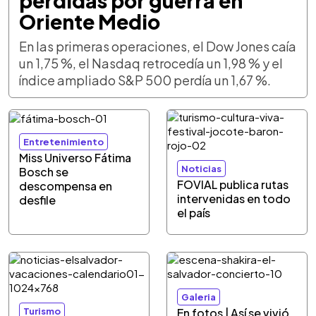
pérdidas por guerra en
Oriente Medio
En las primeras operaciones, el Dow Jones caía
un 1,75 %, el Nasdaq retrocedía un 1,98 % y el
índice ampliado S&P 500 perdía un 1,67 %.
Entretenimiento
Miss Universo Fátima
Noticias
Bosch se
FOVIAL publica rutas
descompensa en
intervenidas en todo
desfile
el país
Galeria
Turismo
En fotos | Así se vivió