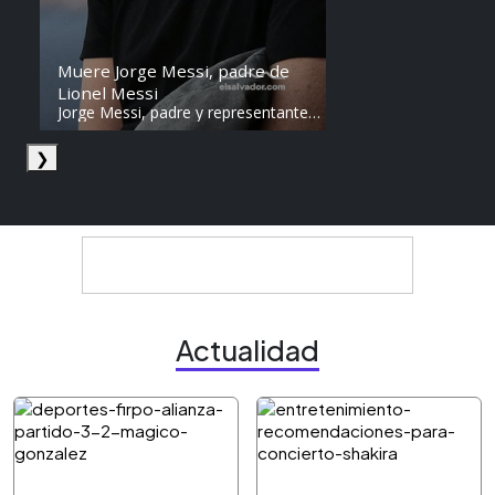
Muere Jorge Messi, padre de
Lionel Messi
Jorge Messi, padre y representante
de Lionel Messi, falleció a los 68
años en Argentina. Fue una figura
❯
clave en la carrera del astro
argentino desde sus primeros años.
Actualidad