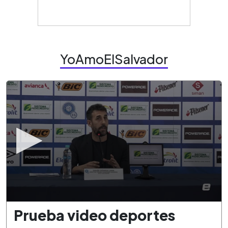
YoAmoElSalvador
0
Prueba video deportes
seconds
of