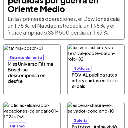
pérdidas por guerra en
Oriente Medio
En las primeras operaciones, el Dow Jones caía
un 1,75 %, el Nasdaq retrocedía un 1,98 % y el
índice ampliado S&P 500 perdía un 1,67 %.
Entretenimiento
Miss Universo Fátima
Noticias
Bosch se
FOVIAL publica rutas
descompensa en
intervenidas en todo
desfile
el país
Galeria
Turismo
En fotos | Así se vivió