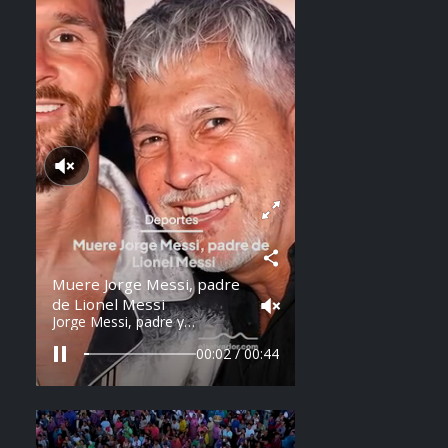
Reproducir sonido
Muere Jorge Messi, padre
de Lionel Messi
Jorge Messi, padre y
representante de Lionel
Messi, falleció a los 68 años
00:04 / 00:44
en Argentina. Fue una figura
clave en la carrera del astro
argentino desde sus primeros
años.