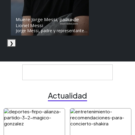
Muere Jorge Messi, padre de
Lionel Messi
Jorge Messi, padre y representante
de Lionel Messi, falleció a los 68
años en Argentina. Fue una figura
❯
clave en la carrera del astro
argentino desde sus primeros años.
Actualidad