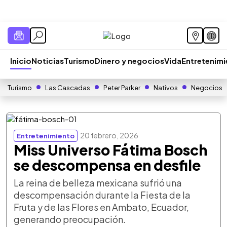
Inicio
Noticias
Turismo
Dinero y negocios
Vida
Entretenim
Turismo
Las Cascadas
Peter Parker
Nativos
Negocios
20 febrero, 2026
Entretenimiento
Miss Universo Fátima Bosch
se descompensa en desfile
La reina de belleza mexicana sufrió una
descompensación durante la Fiesta de la
Fruta y de las Flores en Ambato, Ecuador,
generando preocupación.