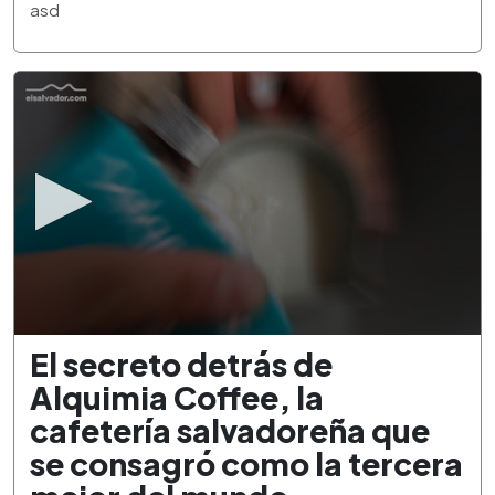
3
asd
minutes,
21
seconds
0
El secreto detrás de
seconds
of
Alquimia Coffee, la
2
minutes,
cafetería salvadoreña que
34
seconds
se consagró como la tercera