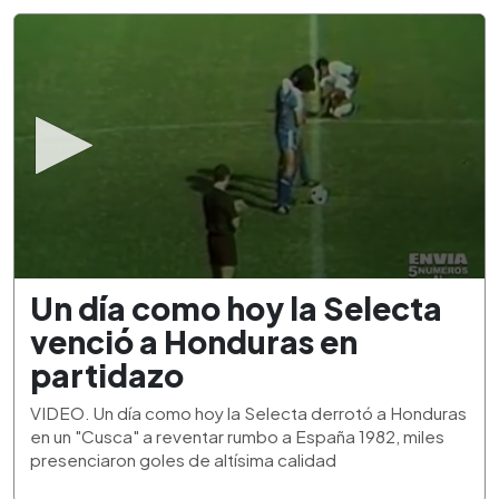
0
Un día como hoy la Selecta
seconds
of
venció a Honduras en
1
minute,
partidazo
53
seconds
VIDEO. Un día como hoy la Selecta derrotó a Honduras
en un "Cusca" a reventar rumbo a España 1982, miles
presenciaron goles de altísima calidad