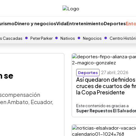
urismo
Dinero y negocios
Vida
Entretenimiento
Deportes
Ento
s Cascadas
Peter Parker
Nativos
Negocios
Centro Histór
27 abril, 2026
h se
Deportes
Así quedaron definidos
cruces de cuartos de fi
la Copa Presidente
descompensación
es en Ambato, Ecuador,
Este contenido es gracias a
Super Repuestos El Salvado