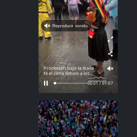
Reproducir sonido
Procesión bajo la lluvia
Ni el clima detuvo a los
feligreses en el recorrido del
Divino Salvador del Mundo.
00:02 / 01:07
Vídeo: elsalvador.com /
Steven Anzora