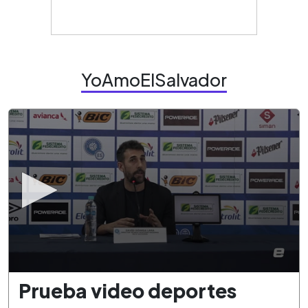
YoAmoElSalvador
0
Prueba video deportes
seconds
of