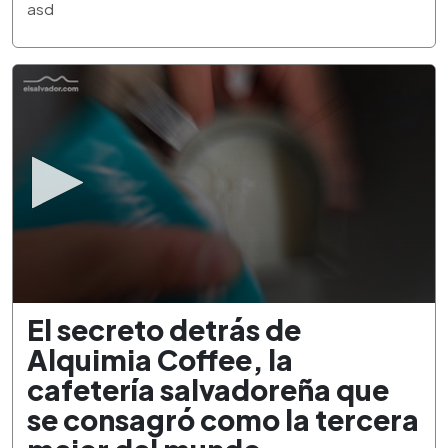
3
asd
minutes,
21
seconds
0
El secreto detrás de
seconds
of
Alquimia Coffee, la
2
minutes,
cafetería salvadoreña que
34
seconds
se consagró como la tercera