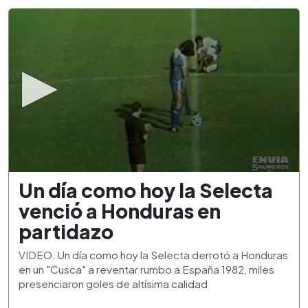
0
Un día como hoy la Selecta
seconds
of
venció a Honduras en
1
minute,
partidazo
53
seconds
VIDEO. Un día como hoy la Selecta derrotó a Honduras
en un "Cusca" a reventar rumbo a España 1982, miles
presenciaron goles de altísima calidad