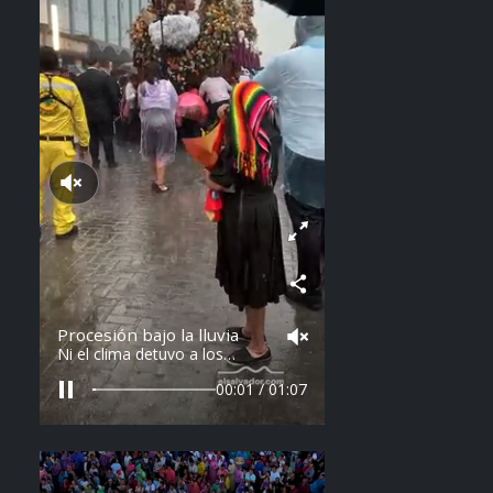
Reproducir sonido
Procesión bajo la lluvia
Ni el clima detuvo a los
feligreses en el recorrido del
Divino Salvador del Mundo.
00:04 / 01:07
Vídeo: elsalvador.com /
Steven Anzora