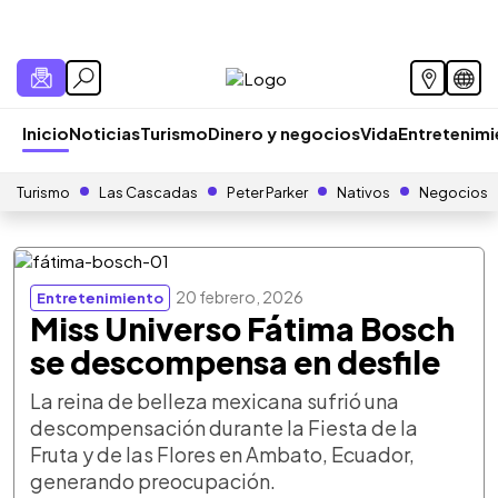
Inicio
Noticias
Turismo
Dinero y negocios
Vida
Entretenim
Turismo
Las Cascadas
Peter Parker
Nativos
Negocios
20 febrero, 2026
Entretenimiento
Miss Universo Fátima Bosch
se descompensa en desfile
La reina de belleza mexicana sufrió una
descompensación durante la Fiesta de la
Fruta y de las Flores en Ambato, Ecuador,
generando preocupación.