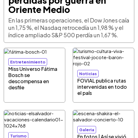
pérdidas por guerra en
Oriente Medio
En las primeras operaciones, el Dow Jones caía
un 1,75 %, el Nasdaq retrocedía un 1,98 % y el
índice ampliado S&P 500 perdía un 1,67 %.
Entretenimiento
Miss Universo Fátima
Noticias
Bosch se
FOVIAL publica rutas
descompensa en
intervenidas en todo
desfile
el país
Galeria
Turismo
En fotos | Así se vivió