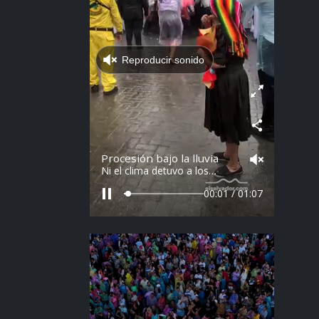
Reproducir sonido
Procesión bajo la lluvia
Ni el clima detuvo a los
feligreses en el recorrido del
Divino Salvador del Mundo.
00:02 / 01:07
Vídeo: elsalvador.com /
Steven Anzora