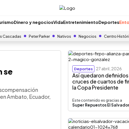
urismo
Dinero y negocios
Vida
Entretenimiento
Deportes
Ento
s Cascadas
Peter Parker
Nativos
Negocios
Centro Histór
27 abril, 2026
h se
Deportes
Así quedaron definidos
cruces de cuartos de fi
la Copa Presidente
descompensación
es en Ambato, Ecuador,
Este contenido es gracias a
Super Repuestos El Salvado